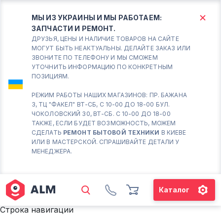
МЫ ИЗ УКРАИНЫ И МЫ РАБОТАЕМ:
ЗАПЧАСТИ И РЕМОНТ.
КИЕВ
БОРИСПОЛЬ
ДРУЗЬЯ, ЦЕНЫ И НАЛИЧИЕ ТОВАРОВ НА САЙТЕ
МОГУТ БЫТЬ НЕАКТУАЛЬНЫ. ДЕЛАЙТЕ ЗАКАЗ ИЛИ
ЗВОНИТЕ ПО ТЕЛЕФОНУ И МЫ СМОЖЕМ
Вт.- Сб.
УТОЧНИТЬ ИНФОРМАЦИЮ ПО КОНКРЕТНЫМ
ПОЗИЦИЯМ.
10:00 - 18:00
Вс-Пн. Выходной
РЕЖИМ РАБОТЫ НАШИХ МАГАЗИНОВ: ПР. БАЖАНА
3, ТЦ "ФАКЕЛ" ВТ-СБ, С 10-00 ДО 18-00 БУЛ.
Соломенский район - ВТ-
ЧОКОЛОВСКИЙ 30, ВТ-СБ. С 10-00 ДО 18-00
СБ. с 10-00 до 18-00
ТАКЖЕ, ЕСЛИ БУДЕТ ВОЗМОЖНОСТЬ, МОЖЕМ
СДЕЛАТЬ
РЕМОНТ БЫТОВОЙ ТЕХНИКИ
В КИЕВЕ
(098) 672 76 42
ИЛИ В МАСТЕРСКОЙ. СПРАШИВАЙТЕ ДЕТАЛИ У
(063) 722 37 14
МЕНЕДЖЕРА.
(044) 223 32 81
КАРТА
Каталог
М. ХАРЬКОВСКАЯ - ВТ-СБ, С
10-00 ДО 18-00
Строка навигации
(067) 385 27 70