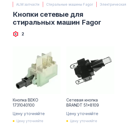
(063) 527 27 00
ALM запчасти
Стиральные машины Fagor
Электрическая
(044) 332 76 42
Кнопки сетевые для
КАРТА
стиральных машин Fagor
2
Кнопка BEKO
Сетевая кнопка
1731040100
BRANDT 51x8109
Цену уточняйте
Цену уточняйте
Цену уточняйте
Цену уточняйте