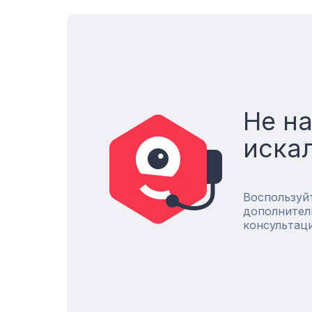
Не н
иска
Воспользуй
дополнител
консультац