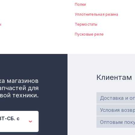
Полки
Уплотнительная резина
ы
Термостаты
Пусковые реле
Клиентам
а магазинов
апчастей для
вой техники.
Доставка и о
Условия возв
ВТ-СБ. с
Оптовым пок