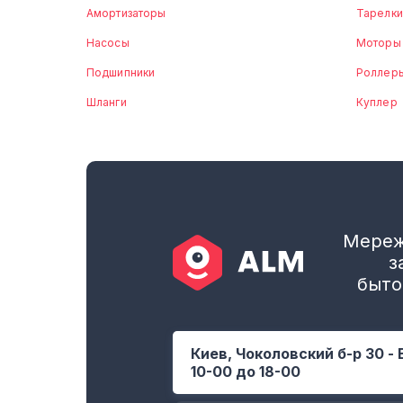
Амортизаторы
Тарелки
Насосы
Моторы
Подшипники
Роллер
Шланги
Куплер
Мереж
з
быто
Киев, Чоколовский б-р 30 - 
10-00 до 18-00