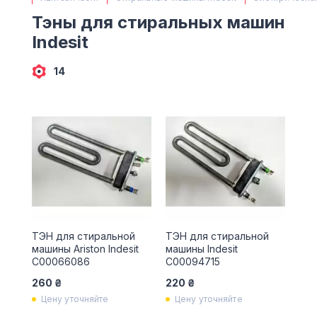
(063) 527 27 00
Тэны для стиральных машин
(044) 332 76 42
Indesit
КАРТА
14
ТЭН для стиральной
ТЭН для стиральной
машины Ariston Indesit
машины Indesit
C00066086
C00094715
260 ₴
220 ₴
Цену уточняйте
Цену уточняйте