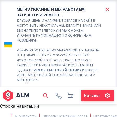
МЫ ИЗ УКРАИНЫ И МЫ РАБОТАЕМ:
ЗАПЧАСТИ И РЕМОНТ.
КИЕВ
БОРИСПОЛЬ
ДРУЗЬЯ, ЦЕНЫ И НАЛИЧИЕ ТОВАРОВ НА САЙТЕ
МОГУТ БЫТЬ НЕАКТУАЛЬНЫ. ДЕЛАЙТЕ ЗАКАЗ ИЛИ
ЗВОНИТЕ ПО ТЕЛЕФОНУ И МЫ СМОЖЕМ
Вт.- Сб.
УТОЧНИТЬ ИНФОРМАЦИЮ ПО КОНКРЕТНЫМ
ПОЗИЦИЯМ.
10:00 - 18:00
Вс-Пн. Выходной
РЕЖИМ РАБОТЫ НАШИХ МАГАЗИНОВ: ПР. БАЖАНА
3, ТЦ "ФАКЕЛ" ВТ-СБ, С 10-00 ДО 18-00 БУЛ.
Соломенский район - ВТ-
ЧОКОЛОВСКИЙ 30, ВТ-СБ. С 10-00 ДО 18-00
СБ. с 10-00 до 18-00
ТАКЖЕ, ЕСЛИ БУДЕТ ВОЗМОЖНОСТЬ, МОЖЕМ
СДЕЛАТЬ
РЕМОНТ БЫТОВОЙ ТЕХНИКИ
В КИЕВЕ
(098) 672 76 42
ИЛИ В МАСТЕРСКОЙ. СПРАШИВАЙТЕ ДЕТАЛИ У
(063) 722 37 14
МЕНЕДЖЕРА.
(044) 223 32 81
КАРТА
Каталог
М. ХАРЬКОВСКАЯ - ВТ-СБ, С
Строка навигации
10-00 ДО 18-00
(067) 385 27 70
ALM запчасти
Стиральные машины Indesit
Электрическая