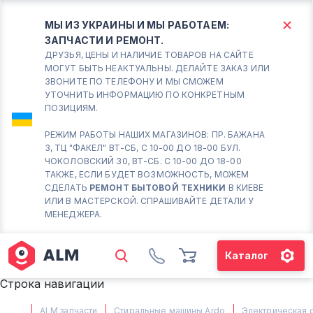
МЫ ИЗ УКРАИНЫ И МЫ РАБОТАЕМ:
ЗАПЧАСТИ И РЕМОНТ.
КИЕВ
БОРИСПОЛЬ
ДРУЗЬЯ, ЦЕНЫ И НАЛИЧИЕ ТОВАРОВ НА САЙТЕ
МОГУТ БЫТЬ НЕАКТУАЛЬНЫ. ДЕЛАЙТЕ ЗАКАЗ ИЛИ
ЗВОНИТЕ ПО ТЕЛЕФОНУ И МЫ СМОЖЕМ
Вт.- Сб.
УТОЧНИТЬ ИНФОРМАЦИЮ ПО КОНКРЕТНЫМ
ПОЗИЦИЯМ.
10:00 - 18:00
Вс-Пн. Выходной
РЕЖИМ РАБОТЫ НАШИХ МАГАЗИНОВ: ПР. БАЖАНА
3, ТЦ "ФАКЕЛ" ВТ-СБ, С 10-00 ДО 18-00 БУЛ.
Соломенский район - ВТ-
ЧОКОЛОВСКИЙ 30, ВТ-СБ. С 10-00 ДО 18-00
СБ. с 10-00 до 18-00
ТАКЖЕ, ЕСЛИ БУДЕТ ВОЗМОЖНОСТЬ, МОЖЕМ
СДЕЛАТЬ
РЕМОНТ БЫТОВОЙ ТЕХНИКИ
В КИЕВЕ
(098) 672 76 42
ИЛИ В МАСТЕРСКОЙ. СПРАШИВАЙТЕ ДЕТАЛИ У
(063) 722 37 14
МЕНЕДЖЕРА.
(044) 223 32 81
КАРТА
Каталог
М. ХАРЬКОВСКАЯ - ВТ-СБ, С
Строка навигации
10-00 ДО 18-00
(067) 385 27 70
ALM запчасти
Стиральные машины Ardo
Электрическая 