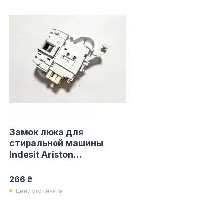
СБ. с 10-00 до 18-00
(098) 672 76 42
(063) 722 37 14
(044) 223 32 81
КАРТА
М. ХАРЬКОВСКАЯ - ВТ-СБ,
С 10-00 ДО 18-00
(067) 385 27 70
(063) 527 27 00
(044) 332 76 42
КАРТА
Замок люка для
стиральной машины
Indesit Ariston
C00254755
266 ₴
Цену уточняйте