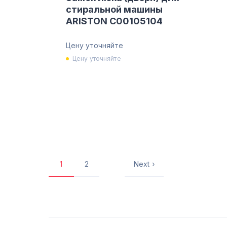
стиральной машины
ARISTON C00105104
Цену уточняйте
Цену уточняйте
1
2
Next ›
Текущая
Страница
Следующая
страница
страница