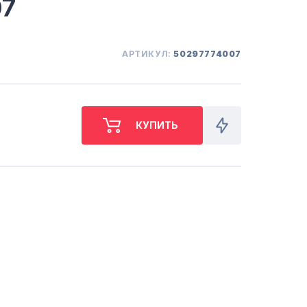
07
СБ. с 10-00 до 18-00
(098) 672 76 42
(063) 722 37 14
(044) 223 32 81
АРТИКУЛ:
50297774007
КАРТА
М. ХАРЬКОВСКАЯ - ВТ-СБ,
С 10-00 ДО 18-00
(067) 385 27 70
(063) 527 27 00
(044) 332 76 42
КАРТА