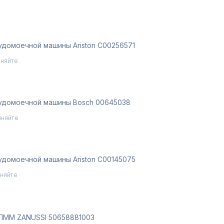
удомоечной машины Ariston C00256571
чняйте
удомоечной машины Bosch 00645038
чняйте
удомоечной машины Ariston C00145075
чняйте
 ПММ ZANUSSI 50658881003