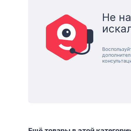
Не н
иска
Воспользуй
дополнител
консультац
Ещё товары в этой категори