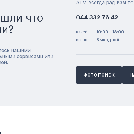
ALM всегда рад вам п
ашли что
044 332 76 42
ли?
вт-сб
10:00 - 18:00
вс-пн
Выходной
тесь нашими
ьными сервисами или
ией.
ФОТО ПОИСК
Н
и