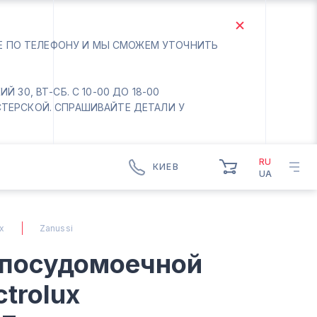
ТЕ ПО ТЕЛЕФОНУ И МЫ СМОЖЕМ УТОЧНИТЬ
 30, ВТ-СБ. С 10-00 ДО 18-00
СТЕРСКОЙ. СПРАШИВАЙТЕ ДЕТАЛИ У
RU
КИЕВ
UA
КИЕВ
БОРИСПОЛЬ
ux
Zanussi
Вт.- Сб.
 посудомоечной
10:00 - 18:00
Вс-Пн. Выходной
trolux
Соломенский район - ВТ-