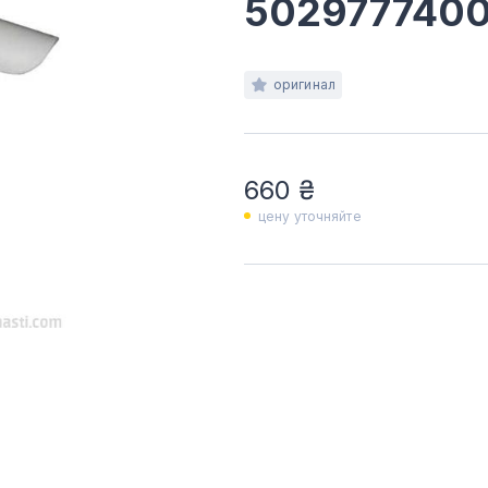
502977740
оригинал
660 ₴
цену уточняйте