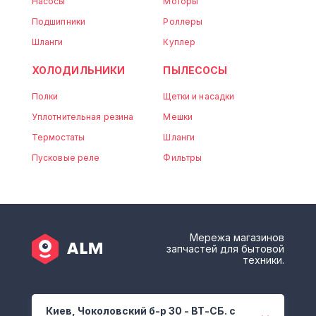
Насосы
Моторы
Подшипники
Роллеры
Шланги
Куплер
ХОЛОДИЛЬНИКИ
ПЫЛЕСОСЫ
Полки
Щетки и насадки
Уплотнительная резина
Мешки
Термостаты
Шланги
Пусковые реле
Фильтры
Мережа магазинов
запчастей для бытовой
техники.
Киев, Чоколовский б-р 30 - ВТ-СБ. с