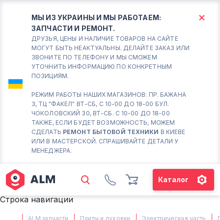
МЫ ИЗ УКРАИНЫ И МЫ РАБОТАЕМ:
ЗАПЧАСТИ И РЕМОНТ.
КИЕВ
БОРИСПОЛЬ
ДРУЗЬЯ, ЦЕНЫ И НАЛИЧИЕ ТОВАРОВ НА САЙТЕ
МОГУТ БЫТЬ НЕАКТУАЛЬНЫ. ДЕЛАЙТЕ ЗАКАЗ ИЛИ
ЗВОНИТЕ ПО ТЕЛЕФОНУ И МЫ СМОЖЕМ
Вт.- Сб.
УТОЧНИТЬ ИНФОРМАЦИЮ ПО КОНКРЕТНЫМ
ПОЗИЦИЯМ.
10:00 - 18:00
Вс-Пн. Выходной
РЕЖИМ РАБОТЫ НАШИХ МАГАЗИНОВ: ПР. БАЖАНА
3, ТЦ "ФАКЕЛ" ВТ-СБ, С 10-00 ДО 18-00 БУЛ.
Соломенский район - ВТ-
ЧОКОЛОВСКИЙ 30, ВТ-СБ. С 10-00 ДО 18-00
СБ. с 10-00 до 18-00
ТАКЖЕ, ЕСЛИ БУДЕТ ВОЗМОЖНОСТЬ, МОЖЕМ
СДЕЛАТЬ
РЕМОНТ БЫТОВОЙ ТЕХНИКИ
В КИЕВЕ
(098) 672 76 42
ИЛИ В МАСТЕРСКОЙ. СПРАШИВАЙТЕ ДЕТАЛИ У
(063) 722 37 14
МЕНЕДЖЕРА.
(044) 223 32 81
КАРТА
Каталог
М. ХАРЬКОВСКАЯ - ВТ-СБ, С
Строка навигации
10-00 ДО 18-00
(067) 385 27 70
ALM запчасти
Плиты и духовки
Электрическая часть