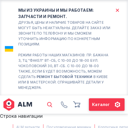
МЫ ИЗ УКРАИНЫ И МЫ РАБОТАЕМ:
ЗАПЧАСТИ И РЕМОНТ.
КИЕВ
БОРИСПОЛЬ
ДРУЗЬЯ, ЦЕНЫ И НАЛИЧИЕ ТОВАРОВ НА САЙТЕ
МОГУТ БЫТЬ НЕАКТУАЛЬНЫ. ДЕЛАЙТЕ ЗАКАЗ ИЛИ
ЗВОНИТЕ ПО ТЕЛЕФОНУ И МЫ СМОЖЕМ
Вт.- Сб.
УТОЧНИТЬ ИНФОРМАЦИЮ ПО КОНКРЕТНЫМ
ПОЗИЦИЯМ.
10:00 - 18:00
Вс-Пн. Выходной
РЕЖИМ РАБОТЫ НАШИХ МАГАЗИНОВ: ПР. БАЖАНА
3, ТЦ "ФАКЕЛ" ВТ-СБ, С 10-00 ДО 18-00 БУЛ.
Соломенский район - ВТ-
ЧОКОЛОВСКИЙ 30, ВТ-СБ. С 10-00 ДО 18-00
СБ. с 10-00 до 18-00
ТАКЖЕ, ЕСЛИ БУДЕТ ВОЗМОЖНОСТЬ, МОЖЕМ
СДЕЛАТЬ
РЕМОНТ БЫТОВОЙ ТЕХНИКИ
В КИЕВЕ
(098) 672 76 42
ИЛИ В МАСТЕРСКОЙ. СПРАШИВАЙТЕ ДЕТАЛИ У
(063) 722 37 14
МЕНЕДЖЕРА.
(044) 223 32 81
КАРТА
Каталог
М. ХАРЬКОВСКАЯ - ВТ-СБ, С
Строка навигации
10-00 ДО 18-00
(067) 385 27 70
ALM запчасти
Посудомоечные машины
Корпусные дета