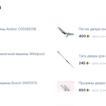
и
ны Ariston C00085018
Петля двери по
400 ₴
Цену уто
моечной машины Whirlpool
Тяга двери для
245 ₴
Цену уто
ашины Bosch 00611370
Пружины двери
650 ₴
Цену уто