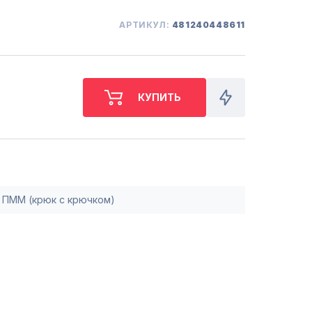
СБ. с 10-00 до 18-00
(098) 672 76 42
АРТИКУЛ:
481240448611
(063) 722 37 14
(044) 223 32 81
КАРТА
М. ХАРЬКОВСКАЯ - ВТ-СБ,
С 10-00 ДО 18-00
(067) 385 27 70
(063) 527 27 00
(044) 332 76 42
КАРТА
 ПММ (крюк с крючком)