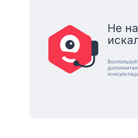
Не н
иска
Воспользуй
дополнител
консультац