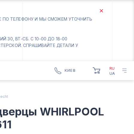
ТЕ ПО ТЕЛЕФОНУ И МЫ СМОЖЕМ УТОЧНИТЬ
 30, ВТ-СБ. С 10-00 ДО 18-00
СТЕРСКОЙ. СПРАШИВАЙТЕ ДЕТАЛИ У
RU
КИЕВ
UA
КИЕВ
БОРИСПОЛЬ
echt
Вт.- Сб.
дверцы WHIRLPOOL
10:00 - 18:00
Вс-Пн. Выходной
11
Соломенский район - ВТ-