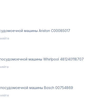
судомоечной машины Ariston C00085017
чняйте
 посудомоечной машины Whirlpool 481240118707
чняйте
 посудомоечной машины Bosch 00754869
чняйте