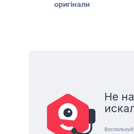
оригінали
Не н
иска
Воспользуй