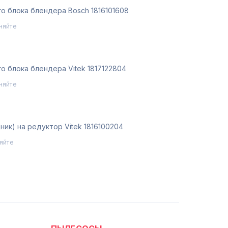
о блока блендера Bosch 1816101608
няйте
о блока блендера Vitek 1817122804
няйте
ик) на редуктор Vitek 1816100204
яйте