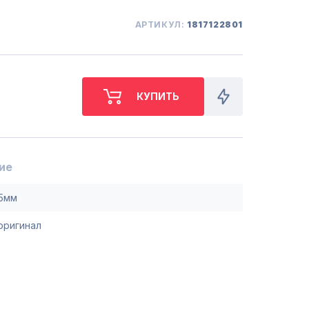
СБ. с 10-00 до 18-00
(098) 672 76 42
АРТИКУЛ:
1817122801
(063) 722 37 14
(044) 223 32 81
КАРТА
М. ХАРЬКОВСКАЯ - ВТ-СБ,
С 10-00 ДО 18-00
(067) 385 27 70
(063) 527 27 00
(044) 332 76 42
ие
КАРТА
5мм
оригинал