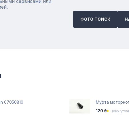
ьными сервисами или
ией.
ФОТО ПОИСК
Н
и
un 67050810
Муфта моторного
120 ₴
Цену уточ