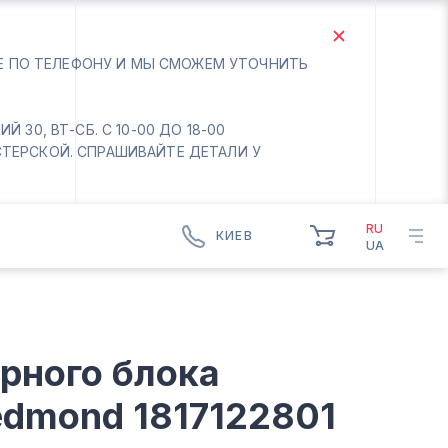
ТЕ ПО ТЕЛЕФОНУ И МЫ СМОЖЕМ УТОЧНИТЬ
 30, ВТ-СБ. С 10-00 ДО 18-00
СТЕРСКОЙ. СПРАШИВАЙТЕ ДЕТАЛИ У
RU
КИЕВ
UA
КИЕВ
БОРИСПОЛЬ
Вт.- Сб.
рного блока
10:00 - 18:00
Вс-Пн. Выходной
edmond 1817122801
Соломенский район - ВТ-