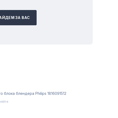
АЙДЕМ ЗА ВАС
 блока блендера Philips 1816091512
няйте