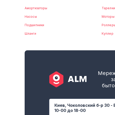
Амортизаторы
Тарелки
Насосы
Моторы
Подшипники
Роллер
Шланги
Куплер
Мереж
з
быто
Киев, Чоколовский б-р 30 - 
10-00 до 18-00