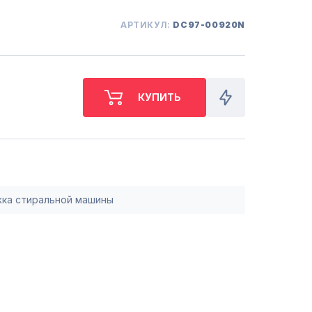
СБ. с 10-00 до 18-00
(098) 672 76 42
АРТИКУЛ:
DC97-00920N
(063) 722 37 14
(044) 223 32 81
КАРТА
М. ХАРЬКОВСКАЯ - ВТ-СБ,
С 10-00 ДО 18-00
(067) 385 27 70
(063) 527 27 00
(044) 332 76 42
КАРТА
ка стиральной машины