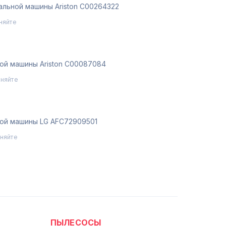
альной машины Ariston С00264322
няйте
ой машины Ariston C00087084
чняйте
ой машины LG AFC72909501
чняйте
ПЫЛЕСОСЫ