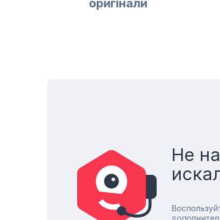
оригінали
Не н
иска
Воспользуй
дополнител