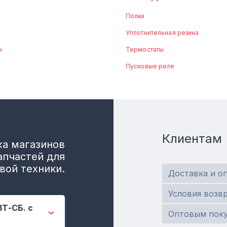
Полки
Уплотнительная резина
ы
Термостаты
Пусковые реле
Клиентам
а магазинов
апчастей для
вой техники.
Доставка и о
Условия возв
ВТ-СБ. с
Оптовым пок