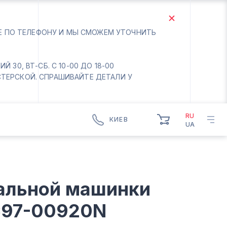
ТЕ ПО ТЕЛЕФОНУ И МЫ СМОЖЕМ УТОЧНИТЬ
 30, ВТ-СБ. С 10-00 ДО 18-00
СТЕРСКОЙ. СПРАШИВАЙТЕ ДЕТАЛИ У
RU
КИЕВ
UA
КИЕВ
БОРИСПОЛЬ
Вт.- Сб.
альной машинки
10:00 - 18:00
Вс-Пн. Выходной
C97-00920N
Соломенский район - ВТ-