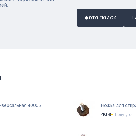
ией.
ФОТО ПОИСК
Н
и
иверсальная 40005
Ножка для стир
40 ₴
Цену уточн