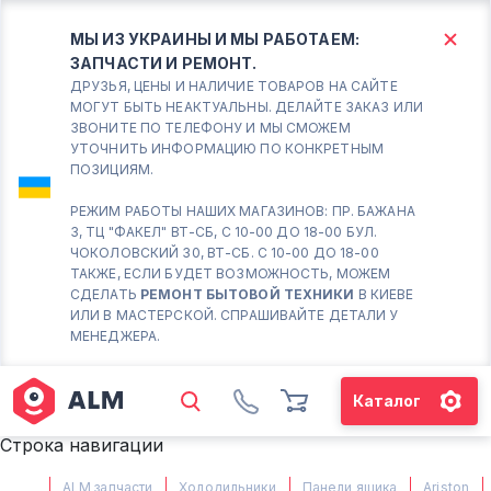
МЫ ИЗ УКРАИНЫ И МЫ РАБОТАЕМ:
ЗАПЧАСТИ И РЕМОНТ.
КИЕВ
БОРИСПОЛЬ
ДРУЗЬЯ, ЦЕНЫ И НАЛИЧИЕ ТОВАРОВ НА САЙТЕ
МОГУТ БЫТЬ НЕАКТУАЛЬНЫ. ДЕЛАЙТЕ ЗАКАЗ ИЛИ
ЗВОНИТЕ ПО ТЕЛЕФОНУ И МЫ СМОЖЕМ
Вт.- Сб.
УТОЧНИТЬ ИНФОРМАЦИЮ ПО КОНКРЕТНЫМ
ПОЗИЦИЯМ.
10:00 - 18:00
Вс-Пн. Выходной
РЕЖИМ РАБОТЫ НАШИХ МАГАЗИНОВ: ПР. БАЖАНА
3, ТЦ "ФАКЕЛ" ВТ-СБ, С 10-00 ДО 18-00 БУЛ.
Соломенский район - ВТ-
ЧОКОЛОВСКИЙ 30, ВТ-СБ. С 10-00 ДО 18-00
СБ. с 10-00 до 18-00
ТАКЖЕ, ЕСЛИ БУДЕТ ВОЗМОЖНОСТЬ, МОЖЕМ
СДЕЛАТЬ
РЕМОНТ БЫТОВОЙ ТЕХНИКИ
В КИЕВЕ
(098) 672 76 42
ИЛИ В МАСТЕРСКОЙ. СПРАШИВАЙТЕ ДЕТАЛИ У
(063) 722 37 14
МЕНЕДЖЕРА.
(044) 223 32 81
КАРТА
Каталог
М. ХАРЬКОВСКАЯ - ВТ-СБ, С
Строка навигации
10-00 ДО 18-00
(067) 385 27 70
ALM запчасти
Холодильники
Панели ящика
Ariston