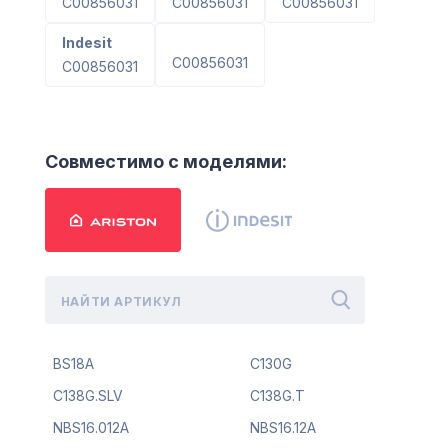
C00856031
C00856031
C00856031
Indesit
C00856031
C00856031
Совместимо с моделями:
BS18A
C130G
C138G.SLV
C138G.T
NBS16.012A
NBS16.12A