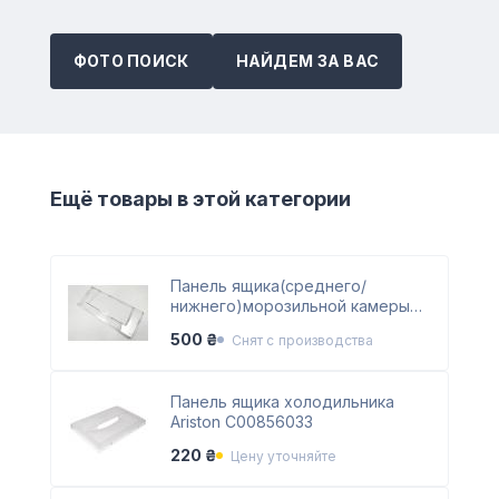
ФОТО ПОИСК
НАЙДЕМ ЗА ВАС
Ещё товары в этой категории
Панель ящика(среднего/
нижнего)морозильной камеры
для холодильника Ariston
500 ₴
Снят с производства
C00856032
Панель ящика холодильника
Ariston C00856033
220 ₴
Цену уточняйте