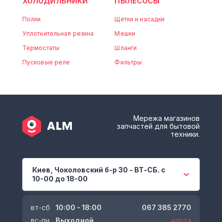
ХОЛОДИЛЬНИКИ
ПЫЛЕСОСЫ
Полки
Щетки и насадки
Уплотнительная резина
Мешки
Термостаты
Шланги
Пусковые реле
Фильтры
Мережа магазинов
запчастей для бытовой
техники.
Киев, Чоколовский б-р 30 - ВТ-СБ. с
10-00 до 18-00
вт-сб
10:00 - 18:00
067 385 2770
вс-пн
Выходной
карта