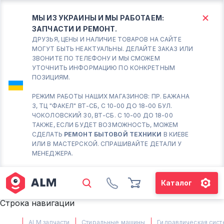
МЫ ИЗ УКРАИНЫ И МЫ РАБОТАЕМ:
ЗАПЧАСТИ И РЕМОНТ.
КИЕВ
БОРИСПОЛЬ
ДРУЗЬЯ, ЦЕНЫ И НАЛИЧИЕ ТОВАРОВ НА САЙТЕ
МОГУТ БЫТЬ НЕАКТУАЛЬНЫ. ДЕЛАЙТЕ ЗАКАЗ ИЛИ
ЗВОНИТЕ ПО ТЕЛЕФОНУ И МЫ СМОЖЕМ
Вт.- Сб.
УТОЧНИТЬ ИНФОРМАЦИЮ ПО КОНКРЕТНЫМ
ПОЗИЦИЯМ.
10:00 - 18:00
Вс-Пн. Выходной
РЕЖИМ РАБОТЫ НАШИХ МАГАЗИНОВ: ПР. БАЖАНА
3, ТЦ "ФАКЕЛ" ВТ-СБ, С 10-00 ДО 18-00 БУЛ.
Соломенский район - ВТ-
ЧОКОЛОВСКИЙ 30, ВТ-СБ. С 10-00 ДО 18-00
СБ. с 10-00 до 18-00
ТАКЖЕ, ЕСЛИ БУДЕТ ВОЗМОЖНОСТЬ, МОЖЕМ
СДЕЛАТЬ
РЕМОНТ БЫТОВОЙ ТЕХНИКИ
В КИЕВЕ
(098) 672 76 42
ИЛИ В МАСТЕРСКОЙ. СПРАШИВАЙТЕ ДЕТАЛИ У
(063) 722 37 14
МЕНЕДЖЕРА.
(044) 223 32 81
КАРТА
Каталог
М. ХАРЬКОВСКАЯ - ВТ-СБ, С
Строка навигации
10-00 ДО 18-00
(067) 385 27 70
ALM запчасти
Стиральные машины
Гидравлическая сист