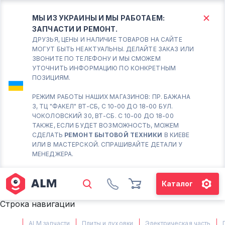
МЫ ИЗ УКРАИНЫ И МЫ РАБОТАЕМ:
ЗАПЧАСТИ И РЕМОНТ.
КИЕВ
БОРИСПОЛЬ
ДРУЗЬЯ, ЦЕНЫ И НАЛИЧИЕ ТОВАРОВ НА САЙТЕ
МОГУТ БЫТЬ НЕАКТУАЛЬНЫ. ДЕЛАЙТЕ ЗАКАЗ ИЛИ
ЗВОНИТЕ ПО ТЕЛЕФОНУ И МЫ СМОЖЕМ
Вт.- Сб.
УТОЧНИТЬ ИНФОРМАЦИЮ ПО КОНКРЕТНЫМ
ПОЗИЦИЯМ.
10:00 - 18:00
Вс-Пн. Выходной
РЕЖИМ РАБОТЫ НАШИХ МАГАЗИНОВ: ПР. БАЖАНА
3, ТЦ "ФАКЕЛ" ВТ-СБ, С 10-00 ДО 18-00 БУЛ.
Соломенский район - ВТ-
ЧОКОЛОВСКИЙ 30, ВТ-СБ. С 10-00 ДО 18-00
СБ. с 10-00 до 18-00
ТАКЖЕ, ЕСЛИ БУДЕТ ВОЗМОЖНОСТЬ, МОЖЕМ
СДЕЛАТЬ
РЕМОНТ БЫТОВОЙ ТЕХНИКИ
В КИЕВЕ
(098) 672 76 42
ИЛИ В МАСТЕРСКОЙ. СПРАШИВАЙТЕ ДЕТАЛИ У
(063) 722 37 14
МЕНЕДЖЕРА.
(044) 223 32 81
КАРТА
Каталог
М. ХАРЬКОВСКАЯ - ВТ-СБ, С
Строка навигации
10-00 ДО 18-00
(067) 385 27 70
ALM запчасти
Плиты и духовки
Электрическая часть