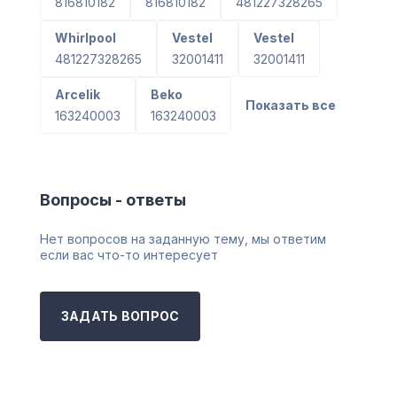
816810182
816810182
481227328265
Whirlpool
Vestel
Vestel
481227328265
32001411
32001411
Arcelik
Beko
Показать все
163240003
163240003
Вопросы - ответы
Нет вопросов на заданную тему, мы ответим
если вас что-то интересует
ЗАДАТЬ ВОПРОС