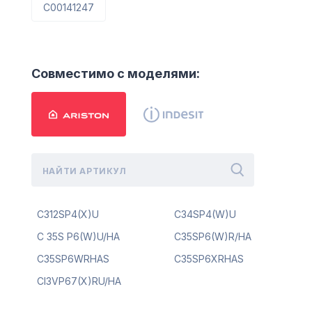
C00141247
Совместимо с моделями:
C312SP4(X)U
C34SP4(W)U
C 35S P6(W)U/HA
C35SP6(W)R/HA
C35SP6WRHAS
C35SP6XRHAS
CI3VP67(X)RU/HA