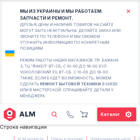
МЫ ИЗ УКРАИНЫ И МЫ РАБОТАЕМ:
ЗАПЧАСТИ И РЕМОНТ.
КИЕВ
БОРИСПОЛЬ
ДРУЗЬЯ, ЦЕНЫ И НАЛИЧИЕ ТОВАРОВ НА САЙТЕ
МОГУТ БЫТЬ НЕАКТУАЛЬНЫ. ДЕЛАЙТЕ ЗАКАЗ ИЛИ
ЗВОНИТЕ ПО ТЕЛЕФОНУ И МЫ СМОЖЕМ
Вт.- Сб.
УТОЧНИТЬ ИНФОРМАЦИЮ ПО КОНКРЕТНЫМ
ПОЗИЦИЯМ.
10:00 - 18:00
Вс-Пн. Выходной
РЕЖИМ РАБОТЫ НАШИХ МАГАЗИНОВ: ПР. БАЖАНА
3, ТЦ "ФАКЕЛ" ВТ-СБ, С 10-00 ДО 18-00 БУЛ.
Соломенский район - ВТ-
ЧОКОЛОВСКИЙ 30, ВТ-СБ. С 10-00 ДО 18-00
СБ. с 10-00 до 18-00
ТАКЖЕ, ЕСЛИ БУДЕТ ВОЗМОЖНОСТЬ, МОЖЕМ
СДЕЛАТЬ
РЕМОНТ БЫТОВОЙ ТЕХНИКИ
В КИЕВЕ
(098) 672 76 42
ИЛИ В МАСТЕРСКОЙ. СПРАШИВАЙТЕ ДЕТАЛИ У
(063) 722 37 14
МЕНЕДЖЕРА.
(044) 223 32 81
КАРТА
Каталог
М. ХАРЬКОВСКАЯ - ВТ-СБ, С
Строка навигации
10-00 ДО 18-00
(067) 385 27 70
ALM запчасти
Плиты и духовки
Электрическая часть