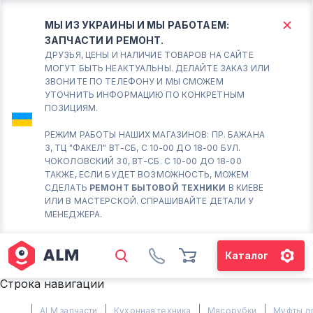
МЫ ИЗ УКРАИНЫ И МЫ РАБОТАЕМ:
ЗАПЧАСТИ И РЕМОНТ.
КИЕВ
БОРИСПОЛЬ
ДРУЗЬЯ, ЦЕНЫ И НАЛИЧИЕ ТОВАРОВ НА САЙТЕ
МОГУТ БЫТЬ НЕАКТУАЛЬНЫ. ДЕЛАЙТЕ ЗАКАЗ ИЛИ
ЗВОНИТЕ ПО ТЕЛЕФОНУ И МЫ СМОЖЕМ
Вт.- Сб.
УТОЧНИТЬ ИНФОРМАЦИЮ ПО КОНКРЕТНЫМ
ПОЗИЦИЯМ.
10:00 - 18:00
Вс-Пн. Выходной
РЕЖИМ РАБОТЫ НАШИХ МАГАЗИНОВ: ПР. БАЖАНА
3, ТЦ "ФАКЕЛ" ВТ-СБ, С 10-00 ДО 18-00 БУЛ.
Соломенский район - ВТ-
ЧОКОЛОВСКИЙ 30, ВТ-СБ. С 10-00 ДО 18-00
СБ. с 10-00 до 18-00
ТАКЖЕ, ЕСЛИ БУДЕТ ВОЗМОЖНОСТЬ, МОЖЕМ
СДЕЛАТЬ
РЕМОНТ БЫТОВОЙ ТЕХНИКИ
В КИЕВЕ
(098) 672 76 42
ИЛИ В МАСТЕРСКОЙ. СПРАШИВАЙТЕ ДЕТАЛИ У
(063) 722 37 14
МЕНЕДЖЕРА.
(044) 223 32 81
КАРТА
Каталог
М. ХАРЬКОВСКАЯ - ВТ-СБ, С
Строка навигации
10-00 ДО 18-00
(067) 385 27 70
ALM запчасти
Кухонная техника
Мясорубки
Муфты д