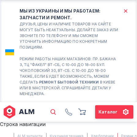
МЫ ИЗ УКРАИНЫ И МЫ РАБОТАЕМ:
ЗАПЧАСТИ И РЕМОНТ.
КИЕВ
БОРИСПОЛЬ
ДРУЗЬЯ, ЦЕНЫ И НАЛИЧИЕ ТОВАРОВ НА САЙТЕ
МОГУТ БЫТЬ НЕАКТУАЛЬНЫ. ДЕЛАЙТЕ ЗАКАЗ ИЛИ
ЗВОНИТЕ ПО ТЕЛЕФОНУ И МЫ СМОЖЕМ
Вт.- Сб.
УТОЧНИТЬ ИНФОРМАЦИЮ ПО КОНКРЕТНЫМ
ПОЗИЦИЯМ.
10:00 - 18:00
Вс-Пн. Выходной
РЕЖИМ РАБОТЫ НАШИХ МАГАЗИНОВ: ПР. БАЖАНА
3, ТЦ "ФАКЕЛ" ВТ-СБ, С 10-00 ДО 18-00 БУЛ.
Соломенский район - ВТ-
ЧОКОЛОВСКИЙ 30, ВТ-СБ. С 10-00 ДО 18-00
СБ. с 10-00 до 18-00
ТАКЖЕ, ЕСЛИ БУДЕТ ВОЗМОЖНОСТЬ, МОЖЕМ
СДЕЛАТЬ
РЕМОНТ БЫТОВОЙ ТЕХНИКИ
В КИЕВЕ
(098) 672 76 42
ИЛИ В МАСТЕРСКОЙ. СПРАШИВАЙТЕ ДЕТАЛИ У
(063) 722 37 14
МЕНЕДЖЕРА.
(044) 223 32 81
КАРТА
Каталог
М. ХАРЬКОВСКАЯ - ВТ-СБ, С
Строка навигации
10-00 ДО 18-00
(067) 385 27 70
ALM запчасти
Кухонная техника
Хлебопечки
Ремни д