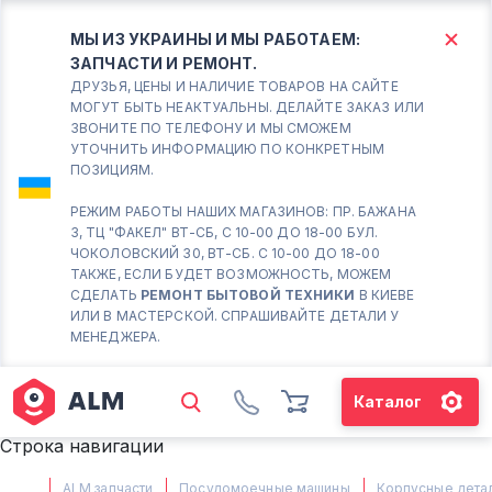
МЫ ИЗ УКРАИНЫ И МЫ РАБОТАЕМ:
ЗАПЧАСТИ И РЕМОНТ.
КИЕВ
БОРИСПОЛЬ
ДРУЗЬЯ, ЦЕНЫ И НАЛИЧИЕ ТОВАРОВ НА САЙТЕ
МОГУТ БЫТЬ НЕАКТУАЛЬНЫ. ДЕЛАЙТЕ ЗАКАЗ ИЛИ
ЗВОНИТЕ ПО ТЕЛЕФОНУ И МЫ СМОЖЕМ
Вт.- Сб.
УТОЧНИТЬ ИНФОРМАЦИЮ ПО КОНКРЕТНЫМ
ПОЗИЦИЯМ.
10:00 - 18:00
Вс-Пн. Выходной
РЕЖИМ РАБОТЫ НАШИХ МАГАЗИНОВ: ПР. БАЖАНА
3, ТЦ "ФАКЕЛ" ВТ-СБ, С 10-00 ДО 18-00 БУЛ.
Соломенский район - ВТ-
ЧОКОЛОВСКИЙ 30, ВТ-СБ. С 10-00 ДО 18-00
СБ. с 10-00 до 18-00
ТАКЖЕ, ЕСЛИ БУДЕТ ВОЗМОЖНОСТЬ, МОЖЕМ
СДЕЛАТЬ
РЕМОНТ БЫТОВОЙ ТЕХНИКИ
В КИЕВЕ
(098) 672 76 42
ИЛИ В МАСТЕРСКОЙ. СПРАШИВАЙТЕ ДЕТАЛИ У
(063) 722 37 14
МЕНЕДЖЕРА.
(044) 223 32 81
КАРТА
Каталог
М. ХАРЬКОВСКАЯ - ВТ-СБ, С
Строка навигации
10-00 ДО 18-00
(067) 385 27 70
ALM запчасти
Посудомоечные машины
Корпусные дета