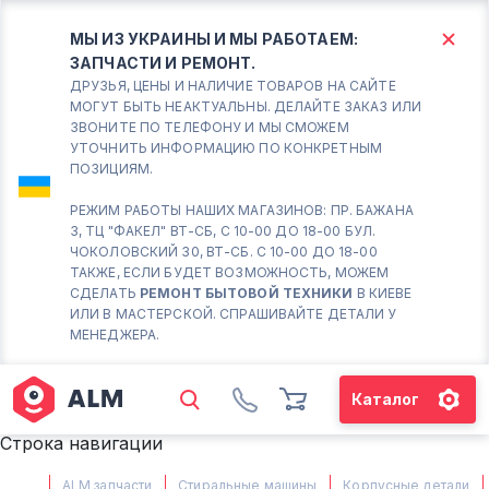
МЫ ИЗ УКРАИНЫ И МЫ РАБОТАЕМ:
ЗАПЧАСТИ И РЕМОНТ.
КИЕВ
БОРИСПОЛЬ
ДРУЗЬЯ, ЦЕНЫ И НАЛИЧИЕ ТОВАРОВ НА САЙТЕ
МОГУТ БЫТЬ НЕАКТУАЛЬНЫ. ДЕЛАЙТЕ ЗАКАЗ ИЛИ
ЗВОНИТЕ ПО ТЕЛЕФОНУ И МЫ СМОЖЕМ
Вт.- Сб.
УТОЧНИТЬ ИНФОРМАЦИЮ ПО КОНКРЕТНЫМ
ПОЗИЦИЯМ.
10:00 - 18:00
Вс-Пн. Выходной
РЕЖИМ РАБОТЫ НАШИХ МАГАЗИНОВ: ПР. БАЖАНА
3, ТЦ "ФАКЕЛ" ВТ-СБ, С 10-00 ДО 18-00 БУЛ.
Соломенский район - ВТ-
ЧОКОЛОВСКИЙ 30, ВТ-СБ. С 10-00 ДО 18-00
СБ. с 10-00 до 18-00
ТАКЖЕ, ЕСЛИ БУДЕТ ВОЗМОЖНОСТЬ, МОЖЕМ
СДЕЛАТЬ
РЕМОНТ БЫТОВОЙ ТЕХНИКИ
В КИЕВЕ
(098) 672 76 42
ИЛИ В МАСТЕРСКОЙ. СПРАШИВАЙТЕ ДЕТАЛИ У
(063) 722 37 14
МЕНЕДЖЕРА.
(044) 223 32 81
КАРТА
Каталог
М. ХАРЬКОВСКАЯ - ВТ-СБ, С
Строка навигации
10-00 ДО 18-00
(067) 385 27 70
ALM запчасти
Стиральные машины
Корпусные детали