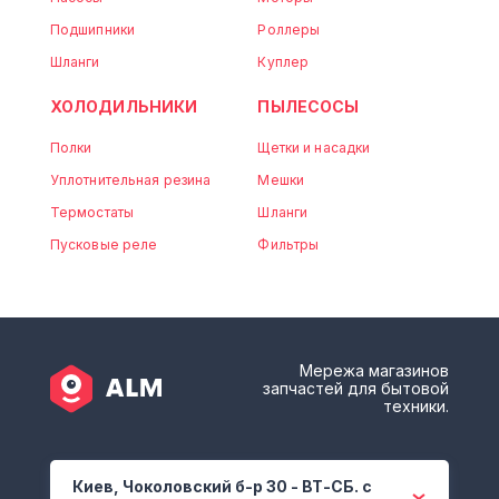
Подшипники
Роллеры
Шланги
Куплер
ХОЛОДИЛЬНИКИ
ПЫЛЕСОСЫ
Полки
Щетки и насадки
Уплотнительная резина
Мешки
Термостаты
Шланги
Пусковые реле
Фильтры
Мережа магазинов
запчастей для бытовой
техники.
Киев, Чоколовский б-р 30 - ВТ-СБ. с