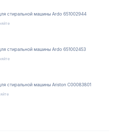
для стиральной машины Ardo 651002944
няйте
для стиральной машины Ardo 651002453
няйте
для стиральной машины Ariston C00083801
няйте