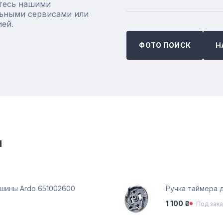
тесь нашими
ьными сервисами или
ией.
ФОТО ПОИСК
Н
и
ашины Ardo 651002600
Ручка таймера 
1 100 ₴
Под зака