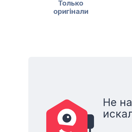
Только
оригінали
Не н
иска