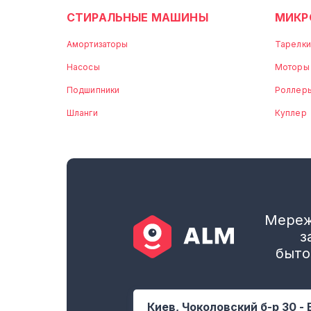
СТИРАЛЬНЫЕ МАШИНЫ
МИКР
Амортизаторы
Тарелки
Насосы
Моторы
Подшипники
Роллер
Шланги
Куплер
Мереж
з
быто
Киев, Чоколовский б-р 30 - 