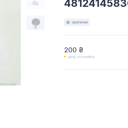
481241458
оригинал
200 ₴
цену уточняйте