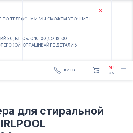
ТЕ ПО ТЕЛЕФОНУ И МЫ СМОЖЕМ УТОЧНИТЬ
 30, ВТ-СБ. С 10-00 ДО 18-00
СТЕРСКОЙ. СПРАШИВАЙТЕ ДЕТАЛИ У
RU
КИЕВ
UA
КИЕВ
БОРИСПОЛЬ
Вт.- Сб.
ера для стиральной
10:00 - 18:00
Вс-Пн. Выходной
IRLPOOL
Соломенский район - ВТ-