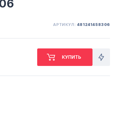
306
СБ. с 10-00 до 18-00
(098) 672 76 42
(063) 722 37 14
(044) 223 32 81
АРТИКУЛ:
481241458306
КАРТА
М. ХАРЬКОВСКАЯ - ВТ-СБ,
С 10-00 ДО 18-00
(067) 385 27 70
(063) 527 27 00
(044) 332 76 42
КАРТА