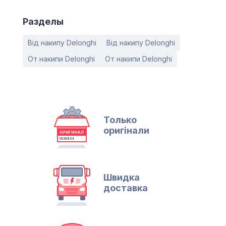
Разделы
Від накипу Delonghi
Від накипу Delonghi
От накипи Delonghi
От накипи Delonghi
Только
оригінали
Швидка
доставка