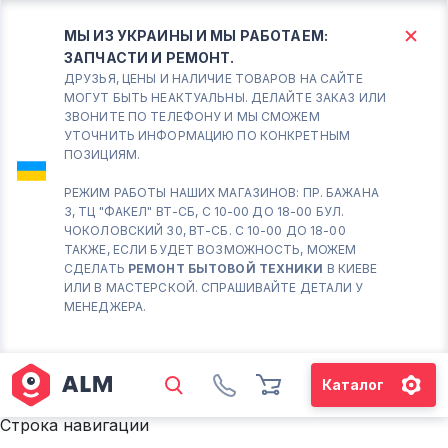
МЫ ИЗ УКРАИНЫ И МЫ РАБОТАЕМ:
ЗАПЧАСТИ И РЕМОНТ.
КИЕВ
БОРИСПОЛЬ
ДРУЗЬЯ, ЦЕНЫ И НАЛИЧИЕ ТОВАРОВ НА САЙТЕ
МОГУТ БЫТЬ НЕАКТУАЛЬНЫ. ДЕЛАЙТЕ ЗАКАЗ ИЛИ
ЗВОНИТЕ ПО ТЕЛЕФОНУ И МЫ СМОЖЕМ
Вт.- Сб.
УТОЧНИТЬ ИНФОРМАЦИЮ ПО КОНКРЕТНЫМ
ПОЗИЦИЯМ.
10:00 - 18:00
Вс-Пн. Выходной
РЕЖИМ РАБОТЫ НАШИХ МАГАЗИНОВ: ПР. БАЖАНА
3, ТЦ "ФАКЕЛ" ВТ-СБ, С 10-00 ДО 18-00 БУЛ.
Соломенский район - ВТ-
ЧОКОЛОВСКИЙ 30, ВТ-СБ. С 10-00 ДО 18-00
СБ. с 10-00 до 18-00
ТАКЖЕ, ЕСЛИ БУДЕТ ВОЗМОЖНОСТЬ, МОЖЕМ
СДЕЛАТЬ
РЕМОНТ БЫТОВОЙ ТЕХНИКИ
В КИЕВЕ
(098) 672 76 42
ИЛИ В МАСТЕРСКОЙ. СПРАШИВАЙТЕ ДЕТАЛИ У
(063) 722 37 14
МЕНЕДЖЕРА.
(044) 223 32 81
КАРТА
Каталог
М. ХАРЬКОВСКАЯ - ВТ-СБ, С
10-00 ДО 18-00
Строка навигации
(067) 385 27 70