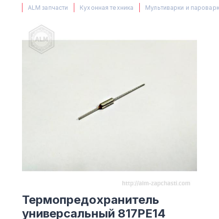
(063) 527 27 00
ALM запчасти
Кухонная техника
Мультиварки и паровар
(044) 332 76 42
КАРТА
Термопредохранитель
универсальный 817PE14