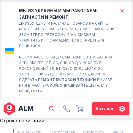
МЫ ИЗ УКРАИНЫ И МЫ РАБОТАЕМ:
ЗАПЧАСТИ И РЕМОНТ.
КИЕВ
БОРИСПОЛЬ
ДРУЗЬЯ, ЦЕНЫ И НАЛИЧИЕ ТОВАРОВ НА САЙТЕ
МОГУТ БЫТЬ НЕАКТУАЛЬНЫ. ДЕЛАЙТЕ ЗАКАЗ ИЛИ
ЗВОНИТЕ ПО ТЕЛЕФОНУ И МЫ СМОЖЕМ
Вт.- Сб.
УТОЧНИТЬ ИНФОРМАЦИЮ ПО КОНКРЕТНЫМ
ПОЗИЦИЯМ.
10:00 - 18:00
Вс-Пн. Выходной
РЕЖИМ РАБОТЫ НАШИХ МАГАЗИНОВ: ПР. БАЖАНА
3, ТЦ "ФАКЕЛ" ВТ-СБ, С 10-00 ДО 18-00 БУЛ.
Соломенский район - ВТ-
ЧОКОЛОВСКИЙ 30, ВТ-СБ. С 10-00 ДО 18-00
СБ. с 10-00 до 18-00
ТАКЖЕ, ЕСЛИ БУДЕТ ВОЗМОЖНОСТЬ, МОЖЕМ
СДЕЛАТЬ
РЕМОНТ БЫТОВОЙ ТЕХНИКИ
В КИЕВЕ
(098) 672 76 42
ИЛИ В МАСТЕРСКОЙ. СПРАШИВАЙТЕ ДЕТАЛИ У
(063) 722 37 14
МЕНЕДЖЕРА.
(044) 223 32 81
КАРТА
Каталог
М. ХАРЬКОВСКАЯ - ВТ-СБ, С
Строка навигации
10-00 ДО 18-00
(067) 385 27 70
ALM запчасти
Обогреватели
Термостаты
Saturn