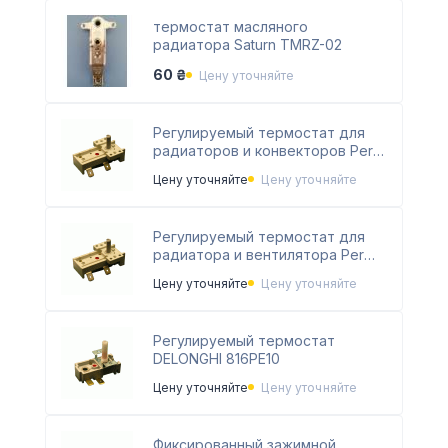
термостат масляного
радиатора Saturn TMRZ-02
60 ₴
Цену уточняйте
Регулируемый термостат для
радиаторов и конвекторов Per
Radiatori Termocom вettori
Цену уточняйте
Цену уточняйте
универсальный 816PE08
Регулируемый термостат для
радиатора и вентилятора Per
Radiatori Termocom вettori
Цену уточняйте
Цену уточняйте
универсальный 816PE09
Регулируемый термостат
DELONGHI 816PE10
Цену уточняйте
Цену уточняйте
Фиксированный зажимной