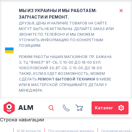
МЫ ИЗ УКРАИНЫ И МЫ РАБОТАЕМ:
ЗАПЧАСТИ И РЕМОНТ.
КИЕВ
БОРИСПОЛЬ
ДРУЗЬЯ, ЦЕНЫ И НАЛИЧИЕ ТОВАРОВ НА САЙТЕ
МОГУТ БЫТЬ НЕАКТУАЛЬНЫ. ДЕЛАЙТЕ ЗАКАЗ ИЛИ
ЗВОНИТЕ ПО ТЕЛЕФОНУ И МЫ СМОЖЕМ
Вт.- Сб.
УТОЧНИТЬ ИНФОРМАЦИЮ ПО КОНКРЕТНЫМ
ПОЗИЦИЯМ.
10:00 - 18:00
Вс-Пн. Выходной
РЕЖИМ РАБОТЫ НАШИХ МАГАЗИНОВ: ПР. БАЖАНА
3, ТЦ "ФАКЕЛ" ВТ-СБ, С 10-00 ДО 18-00 БУЛ.
Соломенский район - ВТ-
ЧОКОЛОВСКИЙ 30, ВТ-СБ. С 10-00 ДО 18-00
СБ. с 10-00 до 18-00
ТАКЖЕ, ЕСЛИ БУДЕТ ВОЗМОЖНОСТЬ, МОЖЕМ
СДЕЛАТЬ
РЕМОНТ БЫТОВОЙ ТЕХНИКИ
В КИЕВЕ
(098) 672 76 42
ИЛИ В МАСТЕРСКОЙ. СПРАШИВАЙТЕ ДЕТАЛИ У
(063) 722 37 14
МЕНЕДЖЕРА.
(044) 223 32 81
КАРТА
Каталог
М. ХАРЬКОВСКАЯ - ВТ-СБ, С
Строка навигации
10-00 ДО 18-00
(067) 385 27 70
ALM запчасти
Посудомоечные машины
Гидравлическая