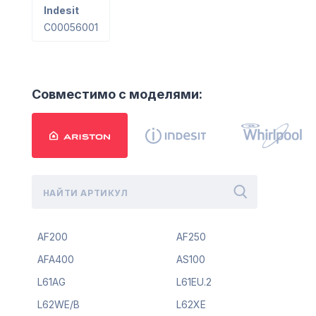
Indesit
C00056001
Совместимо с моделями:
AF200
AF250
AFA400
AS100
L61AG
L61EU.2
L62WE/B
L62XE