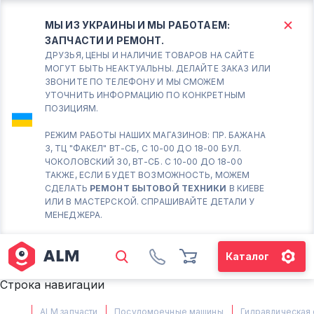
МЫ ИЗ УКРАИНЫ И МЫ РАБОТАЕМ:
ЗАПЧАСТИ И РЕМОНТ.
КИЕВ
БОРИСПОЛЬ
ДРУЗЬЯ, ЦЕНЫ И НАЛИЧИЕ ТОВАРОВ НА САЙТЕ
МОГУТ БЫТЬ НЕАКТУАЛЬНЫ. ДЕЛАЙТЕ ЗАКАЗ ИЛИ
ЗВОНИТЕ ПО ТЕЛЕФОНУ И МЫ СМОЖЕМ
Вт.- Сб.
УТОЧНИТЬ ИНФОРМАЦИЮ ПО КОНКРЕТНЫМ
ПОЗИЦИЯМ.
10:00 - 18:00
Вс-Пн. Выходной
РЕЖИМ РАБОТЫ НАШИХ МАГАЗИНОВ: ПР. БАЖАНА
3, ТЦ "ФАКЕЛ" ВТ-СБ, С 10-00 ДО 18-00 БУЛ.
Соломенский район - ВТ-
ЧОКОЛОВСКИЙ 30, ВТ-СБ. С 10-00 ДО 18-00
СБ. с 10-00 до 18-00
ТАКЖЕ, ЕСЛИ БУДЕТ ВОЗМОЖНОСТЬ, МОЖЕМ
СДЕЛАТЬ
РЕМОНТ БЫТОВОЙ ТЕХНИКИ
В КИЕВЕ
(098) 672 76 42
ИЛИ В МАСТЕРСКОЙ. СПРАШИВАЙТЕ ДЕТАЛИ У
(063) 722 37 14
МЕНЕДЖЕРА.
(044) 223 32 81
КАРТА
Каталог
М. ХАРЬКОВСКАЯ - ВТ-СБ, С
Строка навигации
10-00 ДО 18-00
(067) 385 27 70
ALM запчасти
Посудомоечные машины
Гидравлическая