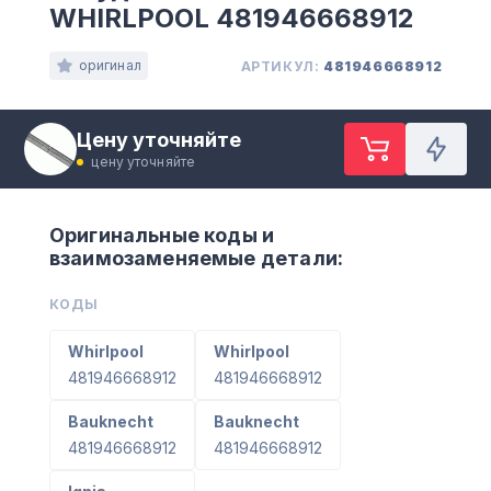
WHIRLPOOL 481946668912
оригинал
АРТИКУЛ:
481946668912
Цену уточняйте
цену уточняйте
Оригинальные коды и
взаимозаменяемые детали:
КОДЫ
Whirlpool
Whirlpool
481946668912
481946668912
Bauknecht
Bauknecht
481946668912
481946668912