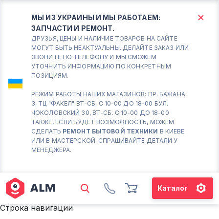
МЫ ИЗ УКРАИНЫ И МЫ РАБОТАЕМ:
ЗАПЧАСТИ И РЕМОНТ.
КИЕВ
БОРИСПОЛЬ
ДРУЗЬЯ, ЦЕНЫ И НАЛИЧИЕ ТОВАРОВ НА САЙТЕ
МОГУТ БЫТЬ НЕАКТУАЛЬНЫ. ДЕЛАЙТЕ ЗАКАЗ ИЛИ
ЗВОНИТЕ ПО ТЕЛЕФОНУ И МЫ СМОЖЕМ
Вт.- Сб.
УТОЧНИТЬ ИНФОРМАЦИЮ ПО КОНКРЕТНЫМ
ПОЗИЦИЯМ.
10:00 - 18:00
Вс-Пн. Выходной
РЕЖИМ РАБОТЫ НАШИХ МАГАЗИНОВ: ПР. БАЖАНА
3, ТЦ "ФАКЕЛ" ВТ-СБ, С 10-00 ДО 18-00 БУЛ.
Соломенский район - ВТ-
ЧОКОЛОВСКИЙ 30, ВТ-СБ. С 10-00 ДО 18-00
СБ. с 10-00 до 18-00
ТАКЖЕ, ЕСЛИ БУДЕТ ВОЗМОЖНОСТЬ, МОЖЕМ
СДЕЛАТЬ
РЕМОНТ БЫТОВОЙ ТЕХНИКИ
В КИЕВЕ
(098) 672 76 42
ИЛИ В МАСТЕРСКОЙ. СПРАШИВАЙТЕ ДЕТАЛИ У
(063) 722 37 14
МЕНЕДЖЕРА.
(044) 223 32 81
КАРТА
Каталог
М. ХАРЬКОВСКАЯ - ВТ-СБ, С
10-00 ДО 18-00
Строка навигации
(067) 385 27 70