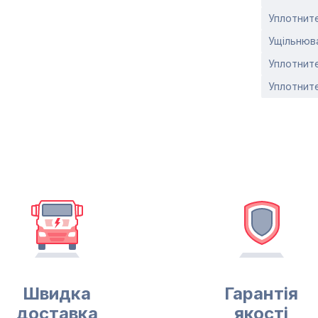
Уплотните
Ущільнюва
Уплотните
Уплотните
Швидка
Гарантія
доставка
якості