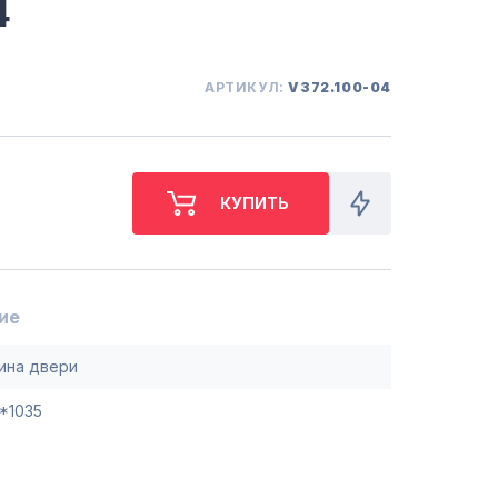
4
СБ. с 10-00 до 18-00
(098) 672 76 42
(063) 722 37 14
(044) 223 32 81
АРТИКУЛ:
V372.100-04
КАРТА
М. ХАРЬКОВСКАЯ - ВТ-СБ,
С 10-00 ДО 18-00
(067) 385 27 70
(063) 527 27 00
(044) 332 76 42
КАРТА
ие
ина двери
*1035