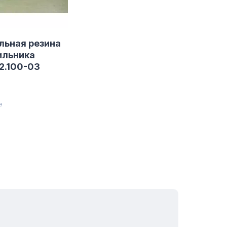
льная резина
ильника
2.100-03
е