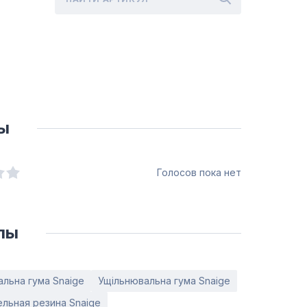
ы
Голосов пока нет
лы
льна гума Snaige
Ущільнювальна гума Snaige
льная резина Snaige