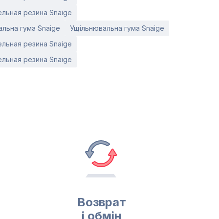
льная резина Snaige
льна гума Snaige
Ущільнювальна гума Snaige
льная резина Snaige
льная резина Snaige
Возврат
і обмін