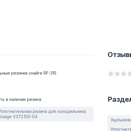
Отзыв
ьные резинки снайге RF-315
Разде
ть в наличии резина
Уплотнительная резина для холодильника
Snaige V372.100-04
Ущільнюва
Уплотните