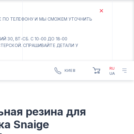
ТЕ ПО ТЕЛЕФОНУ И МЫ СМОЖЕМ УТОЧНИТЬ
 30, ВТ-СБ. С 10-00 ДО 18-00
СТЕРСКОЙ. СПРАШИВАЙТЕ ДЕТАЛИ У
RU
КИЕВ
UA
КИЕВ
БОРИСПОЛЬ
Вт.- Сб.
ьная резина для
10:00 - 18:00
Вс-Пн. Выходной
ка Snaige
Соломенский район - ВТ-