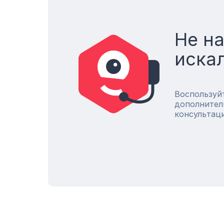
Не н
иска
Воспользуй
дополнител
консультац