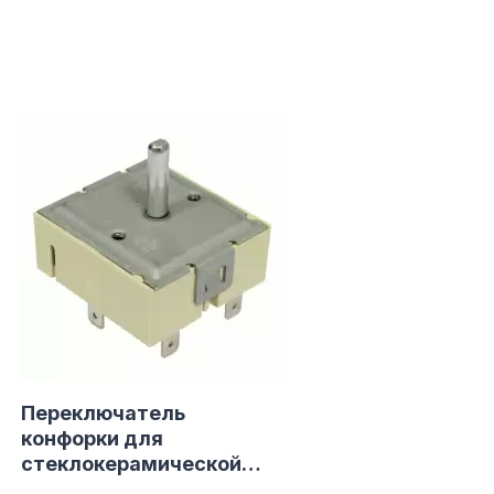
СБ. с 10-00 до 18-00
(098) 672 76 42
(063) 722 37 14
(044) 223 32 81
КАРТА
М. ХАРЬКОВСКАЯ - ВТ-СБ,
С 10-00 ДО 18-00
(067) 385 27 70
(063) 527 27 00
(044) 332 76 42
КАРТА
Переключатель
конфорки для
стеклокерамической
поверхости WHIRLPOOL