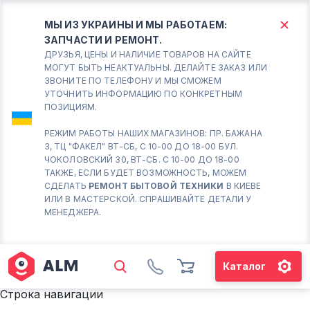
МЫ ИЗ УКРАИНЫ И МЫ РАБОТАЕМ:
ЗАПЧАСТИ И РЕМОНТ.
КИЕВ
БОРИСПОЛЬ
ДРУЗЬЯ, ЦЕНЫ И НАЛИЧИЕ ТОВАРОВ НА САЙТЕ
МОГУТ БЫТЬ НЕАКТУАЛЬНЫ. ДЕЛАЙТЕ ЗАКАЗ ИЛИ
ЗВОНИТЕ ПО ТЕЛЕФОНУ И МЫ СМОЖЕМ
Вт.- Сб.
УТОЧНИТЬ ИНФОРМАЦИЮ ПО КОНКРЕТНЫМ
ПОЗИЦИЯМ.
10:00 - 18:00
Вс-Пн. Выходной
РЕЖИМ РАБОТЫ НАШИХ МАГАЗИНОВ: ПР. БАЖАНА
3, ТЦ "ФАКЕЛ" ВТ-СБ, С 10-00 ДО 18-00 БУЛ.
Соломенский район - ВТ-
ЧОКОЛОВСКИЙ 30, ВТ-СБ. С 10-00 ДО 18-00
СБ. с 10-00 до 18-00
ТАКЖЕ, ЕСЛИ БУДЕТ ВОЗМОЖНОСТЬ, МОЖЕМ
СДЕЛАТЬ
РЕМОНТ БЫТОВОЙ ТЕХНИКИ
В КИЕВЕ
(098) 672 76 42
ИЛИ В МАСТЕРСКОЙ. СПРАШИВАЙТЕ ДЕТАЛИ У
(063) 722 37 14
МЕНЕДЖЕРА.
(044) 223 32 81
КАРТА
Каталог
М. ХАРЬКОВСКАЯ - ВТ-СБ, С
10-00 ДО 18-00
Строка навигации
(067) 385 27 70