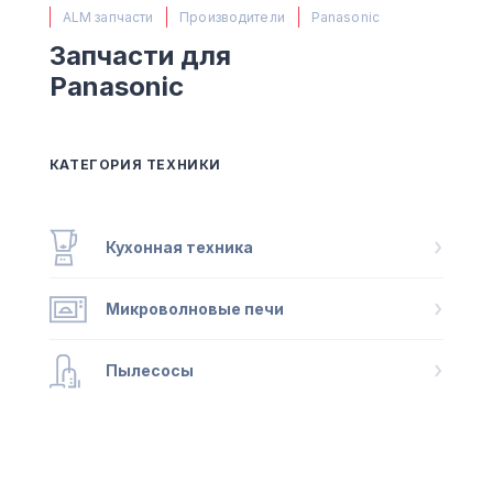
(063) 527 27 00
ALM запчасти
Производители
Panasonic
(044) 332 76 42
Запчасти для
КАРТА
Panasonic
КАТЕГОРИЯ ТЕХНИКИ
Кухонная техника
Микроволновые печи
Пылесосы