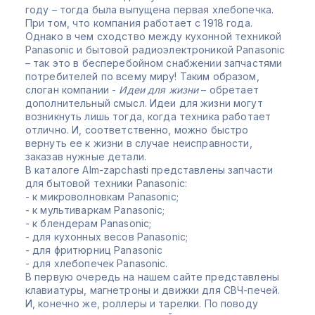
году – тогда была выпущена первая хлебопечка.
При том, что компания работает с 1918 года.
Однако в чем сходство между кухонной техникой
Panasonic и бытовой радиоэлектроникой Panasonic
– так это в бесперебойном снабжении запчастями
потребителей по всему миру! Таким образом,
слоган компании -
Идеи для жизни
– обретает
дополнительный смысл. Идеи для жизни могут
возникнуть лишь тогда, когда техника работает
отлично. И, соответственно, можно быстро
вернуть ее к жизни в случае неисправности,
заказав нужные детали.
В каталоге Alm-zapchasti представлены запчасти
для бытовой техники Panasonic:
- к микроволновкам Panasonic;
- к мультиваркам Panasonic;
- к блендерам Panasonic;
- для кухонных весов Panasonic;
- для фритюрниц Panasonic
- для хлебопечек Panasonic.
В первую очередь на нашем сайте представлены
клавиатуры, магнетроны и движки для СВЧ-печей.
И, конечно же, роллеры и тарелки. По поводу