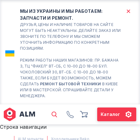
МЫ ИЗ УКРАИНЫ И МЫ РАБОТАЕМ:
ЗАПЧАСТИ И РЕМОНТ.
КИЕВ
БОРИСПОЛЬ
ДРУЗЬЯ, ЦЕНЫ И НАЛИЧИЕ ТОВАРОВ НА САЙТЕ
МОГУТ БЫТЬ НЕАКТУАЛЬНЫ. ДЕЛАЙТЕ ЗАКАЗ ИЛИ
ЗВОНИТЕ ПО ТЕЛЕФОНУ И МЫ СМОЖЕМ
Вт.- Сб.
УТОЧНИТЬ ИНФОРМАЦИЮ ПО КОНКРЕТНЫМ
ПОЗИЦИЯМ.
10:00 - 18:00
Вс-Пн. Выходной
РЕЖИМ РАБОТЫ НАШИХ МАГАЗИНОВ: ПР. БАЖАНА
3, ТЦ "ФАКЕЛ" ВТ-СБ, С 10-00 ДО 18-00 БУЛ.
Соломенский район - ВТ-
ЧОКОЛОВСКИЙ 30, ВТ-СБ. С 10-00 ДО 18-00
СБ. с 10-00 до 18-00
ТАКЖЕ, ЕСЛИ БУДЕТ ВОЗМОЖНОСТЬ, МОЖЕМ
СДЕЛАТЬ
РЕМОНТ БЫТОВОЙ ТЕХНИКИ
В КИЕВЕ
(098) 672 76 42
ИЛИ В МАСТЕРСКОЙ. СПРАШИВАЙТЕ ДЕТАЛИ У
(063) 722 37 14
МЕНЕДЖЕРА.
(044) 223 32 81
КАРТА
Каталог
М. ХАРЬКОВСКАЯ - ВТ-СБ, С
Строка навигации
10-00 ДО 18-00
(067) 385 27 70
ALM запчасти
Холодильники Beko