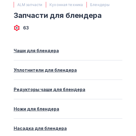
(063) 527 27 00
ALM запчасти
Кухонная техника
Блендеры
(044) 332 76 42
Запчасти для блендера
КАРТА
63
Чаши для блендера
Уплотнители для блендера
Редукторы чаши для блендера
Ножи для блендера
Насадка для блендера