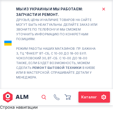
МЫ ИЗ УКРАИНЫ И МЫ РАБОТАЕМ:
ЗАПЧАСТИ И РЕМОНТ.
КИЕВ
БОРИСПОЛЬ
ДРУЗЬЯ, ЦЕНЫ И НАЛИЧИЕ ТОВАРОВ НА САЙТЕ
МОГУТ БЫТЬ НЕАКТУАЛЬНЫ. ДЕЛАЙТЕ ЗАКАЗ ИЛИ
ЗВОНИТЕ ПО ТЕЛЕФОНУ И МЫ СМОЖЕМ
Вт.- Сб.
УТОЧНИТЬ ИНФОРМАЦИЮ ПО КОНКРЕТНЫМ
ПОЗИЦИЯМ.
10:00 - 18:00
Вс-Пн. Выходной
РЕЖИМ РАБОТЫ НАШИХ МАГАЗИНОВ: ПР. БАЖАНА
3, ТЦ "ФАКЕЛ" ВТ-СБ, С 10-00 ДО 18-00 БУЛ.
Соломенский район - ВТ-
ЧОКОЛОВСКИЙ 30, ВТ-СБ. С 10-00 ДО 18-00
СБ. с 10-00 до 18-00
ТАКЖЕ, ЕСЛИ БУДЕТ ВОЗМОЖНОСТЬ, МОЖЕМ
СДЕЛАТЬ
РЕМОНТ БЫТОВОЙ ТЕХНИКИ
В КИЕВЕ
(098) 672 76 42
ИЛИ В МАСТЕРСКОЙ. СПРАШИВАЙТЕ ДЕТАЛИ У
(063) 722 37 14
МЕНЕДЖЕРА.
(044) 223 32 81
КАРТА
Каталог
М. ХАРЬКОВСКАЯ - ВТ-СБ, С
10-00 ДО 18-00
Строка навигации
(067) 385 27 70