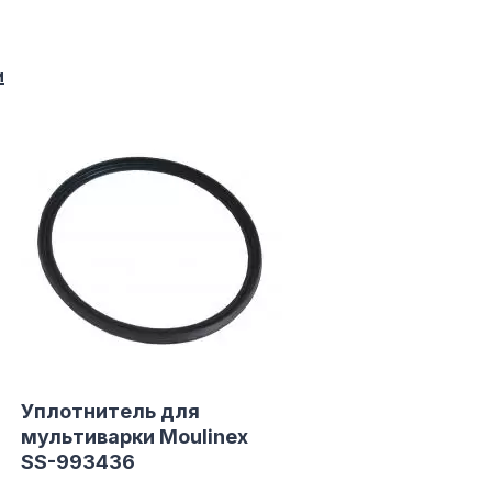
СБ. с 10-00 до 18-00
(098) 672 76 42
(063) 722 37 14
и
(044) 223 32 81
КАРТА
М. ХАРЬКОВСКАЯ - ВТ-СБ,
С 10-00 ДО 18-00
(067) 385 27 70
(063) 527 27 00
(044) 332 76 42
КАРТА
Уплотнитель для
мультиварки Moulinex
SS-993436