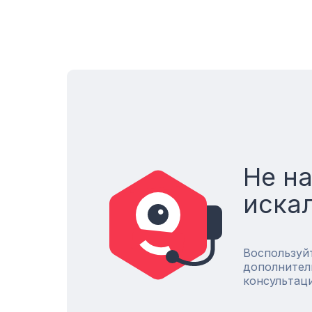
Не н
иска
Воспользуй
дополнител
консультац