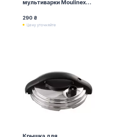
мультиварки Moulinex
SS-991485
290 ₴
Цену уточняйте
Крышка для