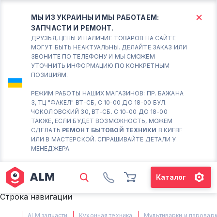
МЫ ИЗ УКРАИНЫ И МЫ РАБОТАЕМ:
ЗАПЧАСТИ И РЕМОНТ.
КИЕВ
БОРИСПОЛЬ
ДРУЗЬЯ, ЦЕНЫ И НАЛИЧИЕ ТОВАРОВ НА САЙТЕ
МОГУТ БЫТЬ НЕАКТУАЛЬНЫ. ДЕЛАЙТЕ ЗАКАЗ ИЛИ
ЗВОНИТЕ ПО ТЕЛЕФОНУ И МЫ СМОЖЕМ
Вт.- Сб.
УТОЧНИТЬ ИНФОРМАЦИЮ ПО КОНКРЕТНЫМ
ПОЗИЦИЯМ.
10:00 - 18:00
Вс-Пн. Выходной
РЕЖИМ РАБОТЫ НАШИХ МАГАЗИНОВ: ПР. БАЖАНА
3, ТЦ "ФАКЕЛ" ВТ-СБ, С 10-00 ДО 18-00 БУЛ.
Соломенский район - ВТ-
ЧОКОЛОВСКИЙ 30, ВТ-СБ. С 10-00 ДО 18-00
СБ. с 10-00 до 18-00
ТАКЖЕ, ЕСЛИ БУДЕТ ВОЗМОЖНОСТЬ, МОЖЕМ
СДЕЛАТЬ
РЕМОНТ БЫТОВОЙ ТЕХНИКИ
В КИЕВЕ
(098) 672 76 42
ИЛИ В МАСТЕРСКОЙ. СПРАШИВАЙТЕ ДЕТАЛИ У
(063) 722 37 14
МЕНЕДЖЕРА.
(044) 223 32 81
КАРТА
Каталог
М. ХАРЬКОВСКАЯ - ВТ-СБ, С
Строка навигации
10-00 ДО 18-00
(067) 385 27 70
ALM запчасти
Кухонная техника
Мультиварки и паровар