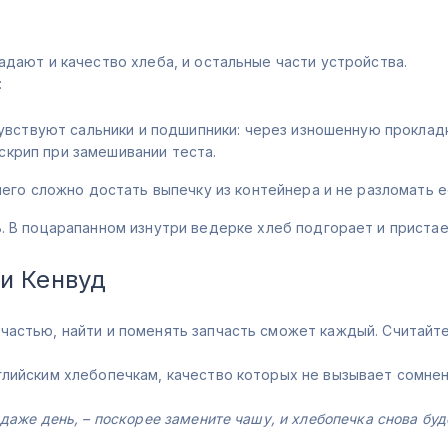
адают и качество хлеба, и остальные части устройства.
:
вствуют сальники и подшипники: через изношенную прокладк
 скрип при замешивании теста.
 чего сложно достать выпечку из контейнера и не разломать е
ь
. В поцарапанном изнутри ведерке хлеб подгорает и пристае
и Кенвуд
частью, найти и поменять запчасть сможет каждый. Считайте
глийским хлебопечкам, качество которых не вызывает сомне
даже день, – поскорее замените чашу, и хлебопечка снова буде