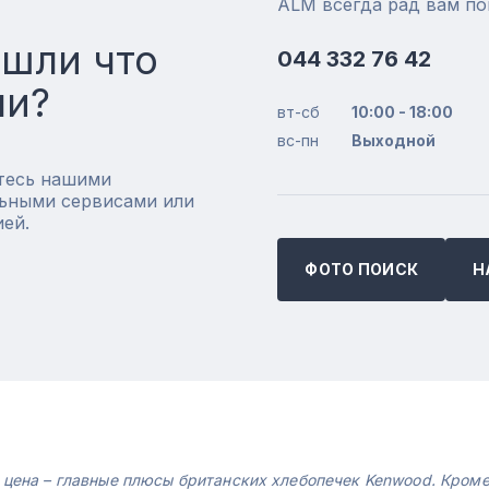
ALM всегда рад вам п
ашли что
044 332 76 42
ли?
вт-сб
10:00 - 18:00
вс-пн
Выходной
тесь нашими
ьными сервисами или
ией.
ФОТО ПОИСК
Н
 цена – главные плюсы британских хлебопечек Kenwood. Кром