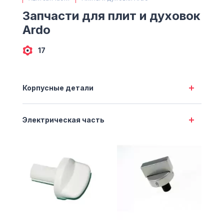
(063) 527 27 00
Запчасти для плит и духовок
(044) 332 76 42
Ardo
КАРТА
17
Корпусные детали
Электрическая часть