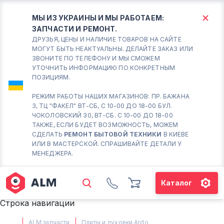
МЫ ИЗ УКРАИНЫ И МЫ РАБОТАЕМ:
ЗАПЧАСТИ И РЕМОНТ.
КИЕВ
БОРИСПОЛЬ
ДРУЗЬЯ, ЦЕНЫ И НАЛИЧИЕ ТОВАРОВ НА САЙТЕ
МОГУТ БЫТЬ НЕАКТУАЛЬНЫ. ДЕЛАЙТЕ ЗАКАЗ ИЛИ
ЗВОНИТЕ ПО ТЕЛЕФОНУ И МЫ СМОЖЕМ
Вт.- Сб.
УТОЧНИТЬ ИНФОРМАЦИЮ ПО КОНКРЕТНЫМ
ПОЗИЦИЯМ.
10:00 - 18:00
Вс-Пн. Выходной
РЕЖИМ РАБОТЫ НАШИХ МАГАЗИНОВ: ПР. БАЖАНА
3, ТЦ "ФАКЕЛ" ВТ-СБ, С 10-00 ДО 18-00 БУЛ.
Соломенский район - ВТ-
ЧОКОЛОВСКИЙ 30, ВТ-СБ. С 10-00 ДО 18-00
СБ. с 10-00 до 18-00
ТАКЖЕ, ЕСЛИ БУДЕТ ВОЗМОЖНОСТЬ, МОЖЕМ
СДЕЛАТЬ
РЕМОНТ БЫТОВОЙ ТЕХНИКИ
В КИЕВЕ
(098) 672 76 42
ИЛИ В МАСТЕРСКОЙ. СПРАШИВАЙТЕ ДЕТАЛИ У
(063) 722 37 14
МЕНЕДЖЕРА.
(044) 223 32 81
КАРТА
Каталог
М. ХАРЬКОВСКАЯ - ВТ-СБ, С
Строка навигации
10-00 ДО 18-00
(067) 385 27 70
ALM запчасти
Плиты и духовки Ardo