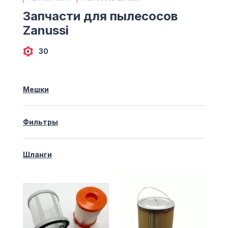
(063) 527 27 00
Запчасти для пылесосов
(044) 332 76 42
Zanussi
КАРТА
30
Мешки
Фильтры
Шланги