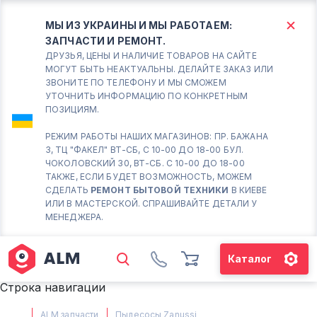
МЫ ИЗ УКРАИНЫ И МЫ РАБОТАЕМ:
ЗАПЧАСТИ И РЕМОНТ.
КИЕВ
БОРИСПОЛЬ
ДРУЗЬЯ, ЦЕНЫ И НАЛИЧИЕ ТОВАРОВ НА САЙТЕ
МОГУТ БЫТЬ НЕАКТУАЛЬНЫ. ДЕЛАЙТЕ ЗАКАЗ ИЛИ
ЗВОНИТЕ ПО ТЕЛЕФОНУ И МЫ СМОЖЕМ
Вт.- Сб.
УТОЧНИТЬ ИНФОРМАЦИЮ ПО КОНКРЕТНЫМ
ПОЗИЦИЯМ.
10:00 - 18:00
Вс-Пн. Выходной
РЕЖИМ РАБОТЫ НАШИХ МАГАЗИНОВ: ПР. БАЖАНА
3, ТЦ "ФАКЕЛ" ВТ-СБ, С 10-00 ДО 18-00 БУЛ.
Соломенский район - ВТ-
ЧОКОЛОВСКИЙ 30, ВТ-СБ. С 10-00 ДО 18-00
СБ. с 10-00 до 18-00
ТАКЖЕ, ЕСЛИ БУДЕТ ВОЗМОЖНОСТЬ, МОЖЕМ
СДЕЛАТЬ
РЕМОНТ БЫТОВОЙ ТЕХНИКИ
В КИЕВЕ
(098) 672 76 42
ИЛИ В МАСТЕРСКОЙ. СПРАШИВАЙТЕ ДЕТАЛИ У
(063) 722 37 14
МЕНЕДЖЕРА.
(044) 223 32 81
КАРТА
Каталог
М. ХАРЬКОВСКАЯ - ВТ-СБ, С
Строка навигации
10-00 ДО 18-00
(067) 385 27 70
ALM запчасти
Пылесосы Zanussi