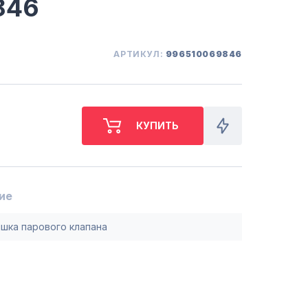
846
СБ. с 10-00 до 18-00
(098) 672 76 42
(063) 722 37 14
(044) 223 32 81
АРТИКУЛ:
996510069846
КАРТА
М. ХАРЬКОВСКАЯ - ВТ-СБ,
С 10-00 ДО 18-00
(067) 385 27 70
(063) 527 27 00
(044) 332 76 42
КАРТА
ие
шка парового клапана