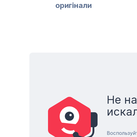
оригінали
Не н
иска
Воспользуй