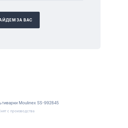
АЙДЕМ ЗА ВАС
ьтиварки Moulinex SS-992845
Снят с производства