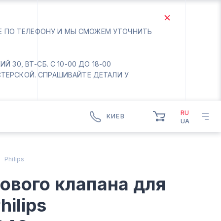
ТЕ ПО ТЕЛЕФОНУ И МЫ СМОЖЕМ УТОЧНИТЬ
 30, ВТ-СБ. С 10-00 ДО 18-00
СТЕРСКОЙ. СПРАШИВАЙТЕ ДЕТАЛИ У
RU
КИЕВ
UA
КИЕВ
БОРИСПОЛЬ
Philips
Вт.- Сб.
ового клапана для
10:00 - 18:00
Вс-Пн. Выходной
hilips
Соломенский район - ВТ-