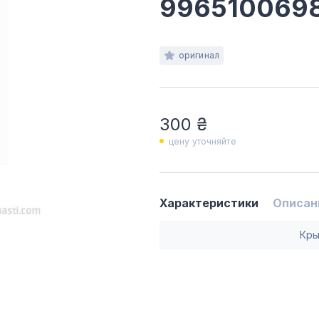
996510069
оригинал
300 ₴
цену уточняйте
Характеристики
Описан
Кры