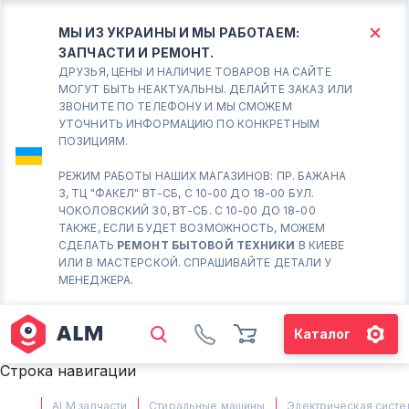
МЫ ИЗ УКРАИНЫ И МЫ РАБОТАЕМ:
ЗАПЧАСТИ И РЕМОНТ.
КИЕВ
БОРИСПОЛЬ
ДРУЗЬЯ, ЦЕНЫ И НАЛИЧИЕ ТОВАРОВ НА САЙТЕ
МОГУТ БЫТЬ НЕАКТУАЛЬНЫ. ДЕЛАЙТЕ ЗАКАЗ ИЛИ
ЗВОНИТЕ ПО ТЕЛЕФОНУ И МЫ СМОЖЕМ
Вт.- Сб.
УТОЧНИТЬ ИНФОРМАЦИЮ ПО КОНКРЕТНЫМ
ПОЗИЦИЯМ.
10:00 - 18:00
Вс-Пн. Выходной
РЕЖИМ РАБОТЫ НАШИХ МАГАЗИНОВ: ПР. БАЖАНА
3, ТЦ "ФАКЕЛ" ВТ-СБ, С 10-00 ДО 18-00 БУЛ.
Соломенский район - ВТ-
ЧОКОЛОВСКИЙ 30, ВТ-СБ. С 10-00 ДО 18-00
СБ. с 10-00 до 18-00
ТАКЖЕ, ЕСЛИ БУДЕТ ВОЗМОЖНОСТЬ, МОЖЕМ
СДЕЛАТЬ
РЕМОНТ БЫТОВОЙ ТЕХНИКИ
В КИЕВЕ
(098) 672 76 42
ИЛИ В МАСТЕРСКОЙ. СПРАШИВАЙТЕ ДЕТАЛИ У
(063) 722 37 14
МЕНЕДЖЕРА.
(044) 223 32 81
КАРТА
Каталог
М. ХАРЬКОВСКАЯ - ВТ-СБ, С
Строка навигации
10-00 ДО 18-00
(067) 385 27 70
ALM запчасти
Стиральные машины
Электрическая систе