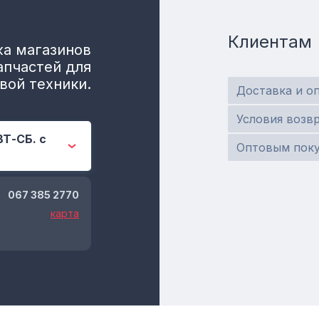
Клиентам
а магазинов
апчастей для
вой техники.
Доставка и о
Условия возв
ВТ-СБ. с
Оптовым пок
067 385 2770
карта