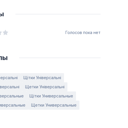
ы
Голосов пока нет
лы
версальні
Щітки Універсальні
версальні
Щетки Універсальні
иверсальные
Щітки Универсальные
иверсальные
Щетки Универсальные