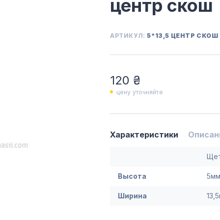
центр скош
АРТИКУЛ:
5*13,5 ЦЕНТР СКОШ
120 ₴
цену уточняйте
Характеристики
Описан
Щет
Высота
5м
Ширина
13,