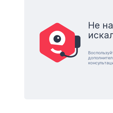
Не н
иска
Воспользуй
дополнител
консультац