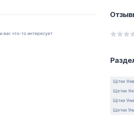
Отзыв
и вас что-то интересует
Разде
Щітки Уні
Щетки Уні
Щітки Ун
Щетки Ун