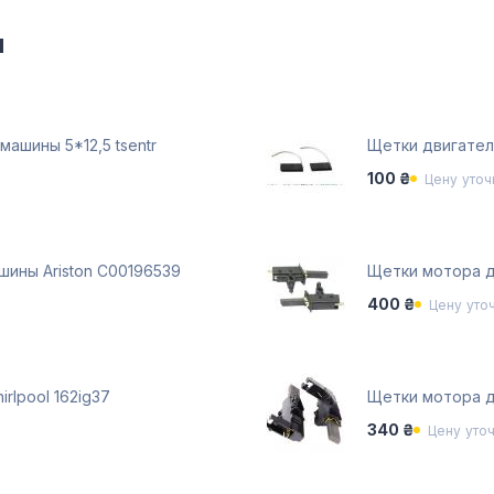
и
ашины 5*12,5 tsentr
Щетки двигател
100 ₴
Цену уточ
ины Ariston C00196539
Щетки мотора д
400 ₴
Цену уто
rlpool 162ig37
Щетки мотора д
340 ₴
Цену уто