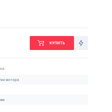
СБ. с 10-00 до 18-00
(098) 672 76 42
(063) 722 37 14
(044) 223 32 81
КАРТА
М. ХАРЬКОВСКАЯ - ВТ-СБ,
С 10-00 ДО 18-00
(067) 385 27 70
(063) 527 27 00
(044) 332 76 42
КАРТА
ие
ки мотора
м
5мм