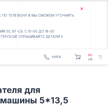
ТЕ ПО ТЕЛЕФОНУ И МЫ СМОЖЕМ УТОЧНИТЬ
 30, ВТ-СБ. С 10-00 ДО 18-00
СТЕРСКОЙ. СПРАШИВАЙТЕ ДЕТАЛИ У
RU
КИЕВ
UA
КИЕВ
БОРИСПОЛЬ
Вт.- Сб.
ателя для
10:00 - 18:00
Вс-Пн. Выходной
 машины 5*13,5
Соломенский район - ВТ-