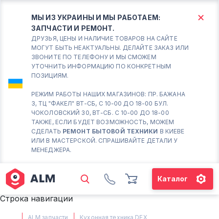
МЫ ИЗ УКРАИНЫ И МЫ РАБОТАЕМ:
ЗАПЧАСТИ И РЕМОНТ.
КИЕВ
БОРИСПОЛЬ
ДРУЗЬЯ, ЦЕНЫ И НАЛИЧИЕ ТОВАРОВ НА САЙТЕ
МОГУТ БЫТЬ НЕАКТУАЛЬНЫ. ДЕЛАЙТЕ ЗАКАЗ ИЛИ
ЗВОНИТЕ ПО ТЕЛЕФОНУ И МЫ СМОЖЕМ
Вт.- Сб.
УТОЧНИТЬ ИНФОРМАЦИЮ ПО КОНКРЕТНЫМ
ПОЗИЦИЯМ.
10:00 - 18:00
Вс-Пн. Выходной
РЕЖИМ РАБОТЫ НАШИХ МАГАЗИНОВ: ПР. БАЖАНА
3, ТЦ "ФАКЕЛ" ВТ-СБ, С 10-00 ДО 18-00 БУЛ.
Соломенский район - ВТ-
ЧОКОЛОВСКИЙ 30, ВТ-СБ. С 10-00 ДО 18-00
СБ. с 10-00 до 18-00
ТАКЖЕ, ЕСЛИ БУДЕТ ВОЗМОЖНОСТЬ, МОЖЕМ
СДЕЛАТЬ
РЕМОНТ БЫТОВОЙ ТЕХНИКИ
В КИЕВЕ
(098) 672 76 42
ИЛИ В МАСТЕРСКОЙ. СПРАШИВАЙТЕ ДЕТАЛИ У
(063) 722 37 14
МЕНЕДЖЕРА.
(044) 223 32 81
КАРТА
Каталог
М. ХАРЬКОВСКАЯ - ВТ-СБ, С
Строка навигации
10-00 ДО 18-00
(067) 385 27 70
ALM запчасти
Кухонная техника DEX