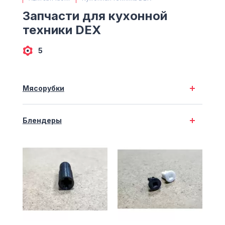
(063) 527 27 00
Запчасти для кухонной
(044) 332 76 42
техники DEX
КАРТА
5
Мясорубки
Блендеры