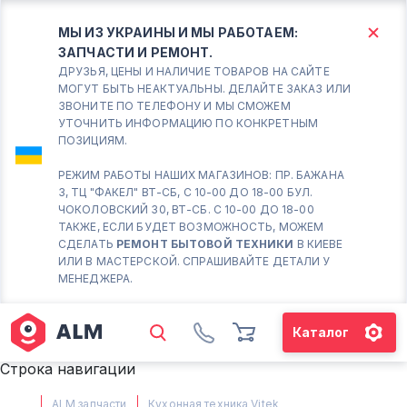
МЫ ИЗ УКРАИНЫ И МЫ РАБОТАЕМ:
ЗАПЧАСТИ И РЕМОНТ.
КИЕВ
БОРИСПОЛЬ
ДРУЗЬЯ, ЦЕНЫ И НАЛИЧИЕ ТОВАРОВ НА САЙТЕ
МОГУТ БЫТЬ НЕАКТУАЛЬНЫ. ДЕЛАЙТЕ ЗАКАЗ ИЛИ
ЗВОНИТЕ ПО ТЕЛЕФОНУ И МЫ СМОЖЕМ
Вт.- Сб.
УТОЧНИТЬ ИНФОРМАЦИЮ ПО КОНКРЕТНЫМ
ПОЗИЦИЯМ.
10:00 - 18:00
Вс-Пн. Выходной
РЕЖИМ РАБОТЫ НАШИХ МАГАЗИНОВ: ПР. БАЖАНА
3, ТЦ "ФАКЕЛ" ВТ-СБ, С 10-00 ДО 18-00 БУЛ.
Соломенский район - ВТ-
ЧОКОЛОВСКИЙ 30, ВТ-СБ. С 10-00 ДО 18-00
СБ. с 10-00 до 18-00
ТАКЖЕ, ЕСЛИ БУДЕТ ВОЗМОЖНОСТЬ, МОЖЕМ
СДЕЛАТЬ
РЕМОНТ БЫТОВОЙ ТЕХНИКИ
В КИЕВЕ
(098) 672 76 42
ИЛИ В МАСТЕРСКОЙ. СПРАШИВАЙТЕ ДЕТАЛИ У
(063) 722 37 14
МЕНЕДЖЕРА.
(044) 223 32 81
КАРТА
Каталог
М. ХАРЬКОВСКАЯ - ВТ-СБ, С
Строка навигации
10-00 ДО 18-00
(067) 385 27 70
ALM запчасти
Кухонная техника Vitek