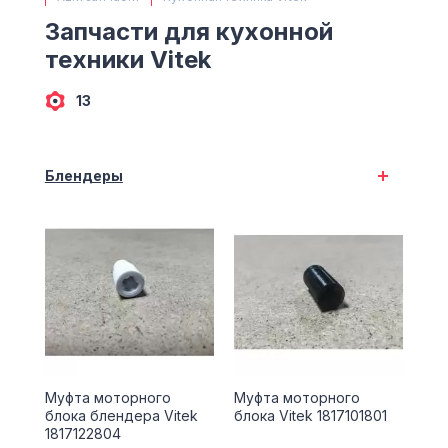
(063) 527 27 00
Запчасти для кухонной
(044) 332 76 42
техники Vitek
КАРТА
13
Блендеры
Муфта моторного
Муфта моторного
блока блендера Vitek
блока Vitek 1817101801
1817122804