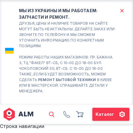
МЫ ИЗ УКРАИНЫ И МЫ РАБОТАЕМ:
ЗАПЧАСТИ И РЕМОНТ.
КИЕВ
БОРИСПОЛЬ
ДРУЗЬЯ, ЦЕНЫ И НАЛИЧИЕ ТОВАРОВ НА САЙТЕ
МОГУТ БЫТЬ НЕАКТУАЛЬНЫ. ДЕЛАЙТЕ ЗАКАЗ ИЛИ
ЗВОНИТЕ ПО ТЕЛЕФОНУ И МЫ СМОЖЕМ
Вт.- Сб.
УТОЧНИТЬ ИНФОРМАЦИЮ ПО КОНКРЕТНЫМ
ПОЗИЦИЯМ.
10:00 - 18:00
Вс-Пн. Выходной
РЕЖИМ РАБОТЫ НАШИХ МАГАЗИНОВ: ПР. БАЖАНА
3, ТЦ "ФАКЕЛ" ВТ-СБ, С 10-00 ДО 18-00 БУЛ.
Соломенский район - ВТ-
ЧОКОЛОВСКИЙ 30, ВТ-СБ. С 10-00 ДО 18-00
СБ. с 10-00 до 18-00
ТАКЖЕ, ЕСЛИ БУДЕТ ВОЗМОЖНОСТЬ, МОЖЕМ
СДЕЛАТЬ
РЕМОНТ БЫТОВОЙ ТЕХНИКИ
В КИЕВЕ
(098) 672 76 42
ИЛИ В МАСТЕРСКОЙ. СПРАШИВАЙТЕ ДЕТАЛИ У
(063) 722 37 14
МЕНЕДЖЕРА.
(044) 223 32 81
КАРТА
Каталог
М. ХАРЬКОВСКАЯ - ВТ-СБ, С
10-00 ДО 18-00
Строка навигации
(067) 385 27 70