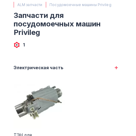
(063) 527 27 00
ALM запчасти
Посудомоечные машины Privileg
(044) 332 76 42
Запчасти для
КАРТА
посудомоечных машин
Privileg
1
Электрическая часть
ТЭН для