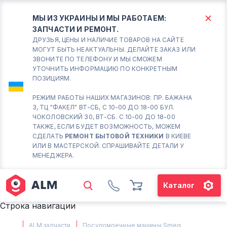
МЫ ИЗ УКРАИНЫ И МЫ РАБОТАЕМ:
ЗАПЧАСТИ И РЕМОНТ.
КИЕВ
БОРИСПОЛЬ
ДРУЗЬЯ, ЦЕНЫ И НАЛИЧИЕ ТОВАРОВ НА САЙТЕ
МОГУТ БЫТЬ НЕАКТУАЛЬНЫ. ДЕЛАЙТЕ ЗАКАЗ ИЛИ
ЗВОНИТЕ ПО ТЕЛЕФОНУ И МЫ СМОЖЕМ
Вт.- Сб.
УТОЧНИТЬ ИНФОРМАЦИЮ ПО КОНКРЕТНЫМ
ПОЗИЦИЯМ.
10:00 - 18:00
Вс-Пн. Выходной
РЕЖИМ РАБОТЫ НАШИХ МАГАЗИНОВ: ПР. БАЖАНА
3, ТЦ "ФАКЕЛ" ВТ-СБ, С 10-00 ДО 18-00 БУЛ.
Соломенский район - ВТ-
ЧОКОЛОВСКИЙ 30, ВТ-СБ. С 10-00 ДО 18-00
СБ. с 10-00 до 18-00
ТАКЖЕ, ЕСЛИ БУДЕТ ВОЗМОЖНОСТЬ, МОЖЕМ
СДЕЛАТЬ
РЕМОНТ БЫТОВОЙ ТЕХНИКИ
В КИЕВЕ
(098) 672 76 42
ИЛИ В МАСТЕРСКОЙ. СПРАШИВАЙТЕ ДЕТАЛИ У
(063) 722 37 14
МЕНЕДЖЕРА.
(044) 223 32 81
КАРТА
Каталог
М. ХАРЬКОВСКАЯ - ВТ-СБ, С
Строка навигации
10-00 ДО 18-00
(067) 385 27 70
ALM запчасти
Посудомоечные машины Smeg