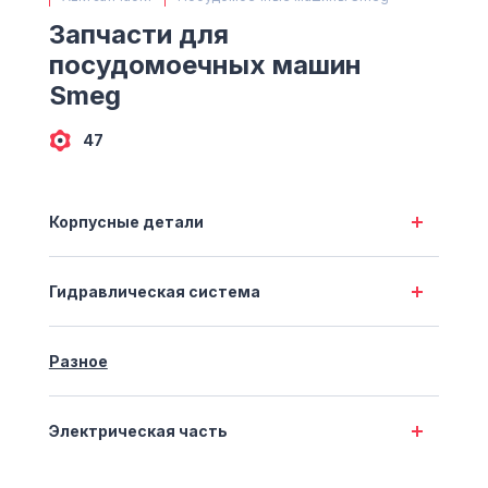
(063) 527 27 00
Запчасти для
(044) 332 76 42
посудомоечных машин
КАРТА
Smeg
47
Корпусные детали
Гидравлическая система
Разное
Электрическая часть