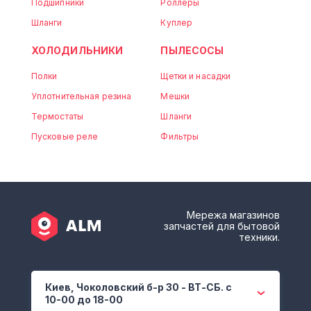
Подшипники
Роллеры
Шланги
Куплер
ХОЛОДИЛЬНИКИ
ПЫЛЕСОСЫ
Полки
Щетки и насадки
Уплотнительная резина
Мешки
Термостаты
Шланги
Пусковые реле
Фильтры
Мережа магазинов
запчастей для бытовой
техники.
Киев, Чоколовский б-р 30 - ВТ-СБ. с
10-00 до 18-00