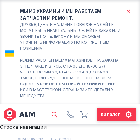
МЫ ИЗ УКРАИНЫ И МЫ РАБОТАЕМ:
ЗАПЧАСТИ И РЕМОНТ.
КИЕВ
БОРИСПОЛЬ
ДРУЗЬЯ, ЦЕНЫ И НАЛИЧИЕ ТОВАРОВ НА САЙТЕ
МОГУТ БЫТЬ НЕАКТУАЛЬНЫ. ДЕЛАЙТЕ ЗАКАЗ ИЛИ
ЗВОНИТЕ ПО ТЕЛЕФОНУ И МЫ СМОЖЕМ
Вт.- Сб.
УТОЧНИТЬ ИНФОРМАЦИЮ ПО КОНКРЕТНЫМ
ПОЗИЦИЯМ.
10:00 - 18:00
Вс-Пн. Выходной
РЕЖИМ РАБОТЫ НАШИХ МАГАЗИНОВ: ПР. БАЖАНА
3, ТЦ "ФАКЕЛ" ВТ-СБ, С 10-00 ДО 18-00 БУЛ.
Соломенский район - ВТ-
ЧОКОЛОВСКИЙ 30, ВТ-СБ. С 10-00 ДО 18-00
СБ. с 10-00 до 18-00
ТАКЖЕ, ЕСЛИ БУДЕТ ВОЗМОЖНОСТЬ, МОЖЕМ
СДЕЛАТЬ
РЕМОНТ БЫТОВОЙ ТЕХНИКИ
В КИЕВЕ
(098) 672 76 42
ИЛИ В МАСТЕРСКОЙ. СПРАШИВАЙТЕ ДЕТАЛИ У
(063) 722 37 14
МЕНЕДЖЕРА.
(044) 223 32 81
КАРТА
Каталог
М. ХАРЬКОВСКАЯ - ВТ-СБ, С
Строка навигации
10-00 ДО 18-00
(067) 385 27 70
ALM запчасти
Пылесосы