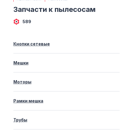
(063) 527 27 00
Запчасти к пылесосам
(044) 332 76 42
КАРТА
589
Кнопки сетевые
Мешки
Моторы
Рамки мешка
Трубы