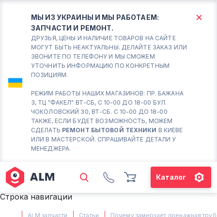
МЫ ИЗ УКРАИНЫ И МЫ РАБОТАЕМ:
ЗАПЧАСТИ И РЕМОНТ.
КИЕВ
БОРИСПОЛЬ
ДРУЗЬЯ, ЦЕНЫ И НАЛИЧИЕ ТОВАРОВ НА САЙТЕ
МОГУТ БЫТЬ НЕАКТУАЛЬНЫ. ДЕЛАЙТЕ ЗАКАЗ ИЛИ
ЗВОНИТЕ ПО ТЕЛЕФОНУ И МЫ СМОЖЕМ
Вт.- Сб.
УТОЧНИТЬ ИНФОРМАЦИЮ ПО КОНКРЕТНЫМ
ПОЗИЦИЯМ.
10:00 - 18:00
Вс-Пн. Выходной
РЕЖИМ РАБОТЫ НАШИХ МАГАЗИНОВ: ПР. БАЖАНА
3, ТЦ "ФАКЕЛ" ВТ-СБ, С 10-00 ДО 18-00 БУЛ.
Соломенский район - ВТ-
ЧОКОЛОВСКИЙ 30, ВТ-СБ. С 10-00 ДО 18-00
СБ. с 10-00 до 18-00
ТАКЖЕ, ЕСЛИ БУДЕТ ВОЗМОЖНОСТЬ, МОЖЕМ
СДЕЛАТЬ
РЕМОНТ БЫТОВОЙ ТЕХНИКИ
В КИЕВЕ
(098) 672 76 42
ИЛИ В МАСТЕРСКОЙ. СПРАШИВАЙТЕ ДЕТАЛИ У
(063) 722 37 14
МЕНЕДЖЕРА.
(044) 223 32 81
КАРТА
Каталог
М. ХАРЬКОВСКАЯ - ВТ-СБ, С
Строка навигации
10-00 ДО 18-00
(067) 385 27 70
ALM запчасти
Статьи
Почему замерзает дренажная труб