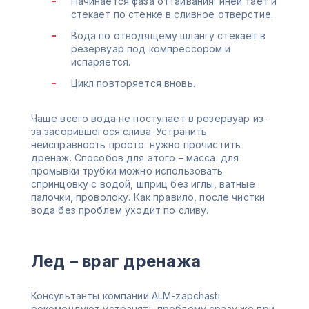
Начинается фаза оттаивания: иней тает и
стекает по стенке в сливное отверстие.
Вода по отводящему шлангу стекает в
резервуар под компрессором и
испаряется.
Цикл повторяется вновь.
Чаще всего вода не поступает в резервуар из-
за засорившегося слива. Устранить
неисправность просто: нужно прочистить
дренаж. Способов для этого – масса: для
промывки трубки можно использовать
спринцовку с водой, шприц без иглы, ватные
палочки, проволоку. Как правило, после чистки
вода без проблем уходит по сливу.
Лед – враг дренажа
Консультанты компании ALM-zapchasti
рекомендуют устранять проблему сразу же при