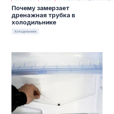
(063) 527 27 00
Почему замерзает
(044) 332 76 42
дренажная трубка в
КАРТА
холодильнике
Холодильники