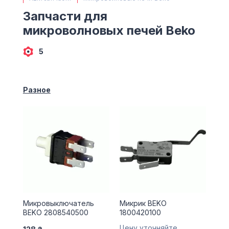
(063) 527 27 00
Запчасти для
(044) 332 76 42
микроволновых печей Beko
КАРТА
5
Разное
Микровыключатель
Микрик BEKO
BEKO 2808540500
1800420100
Цену уточняйте