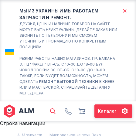
МЫ ИЗ УКРАИНЫ И МЫ РАБОТАЕМ:
ЗАПЧАСТИ И РЕМОНТ.
КИЕВ
БОРИСПОЛЬ
ДРУЗЬЯ, ЦЕНЫ И НАЛИЧИЕ ТОВАРОВ НА САЙТЕ
МОГУТ БЫТЬ НЕАКТУАЛЬНЫ. ДЕЛАЙТЕ ЗАКАЗ ИЛИ
ЗВОНИТЕ ПО ТЕЛЕФОНУ И МЫ СМОЖЕМ
Вт.- Сб.
УТОЧНИТЬ ИНФОРМАЦИЮ ПО КОНКРЕТНЫМ
ПОЗИЦИЯМ.
10:00 - 18:00
Вс-Пн. Выходной
РЕЖИМ РАБОТЫ НАШИХ МАГАЗИНОВ: ПР. БАЖАНА
3, ТЦ "ФАКЕЛ" ВТ-СБ, С 10-00 ДО 18-00 БУЛ.
Соломенский район - ВТ-
ЧОКОЛОВСКИЙ 30, ВТ-СБ. С 10-00 ДО 18-00
СБ. с 10-00 до 18-00
ТАКЖЕ, ЕСЛИ БУДЕТ ВОЗМОЖНОСТЬ, МОЖЕМ
СДЕЛАТЬ
РЕМОНТ БЫТОВОЙ ТЕХНИКИ
В КИЕВЕ
(098) 672 76 42
ИЛИ В МАСТЕРСКОЙ. СПРАШИВАЙТЕ ДЕТАЛИ У
(063) 722 37 14
МЕНЕДЖЕРА.
(044) 223 32 81
КАРТА
Каталог
М. ХАРЬКОВСКАЯ - ВТ-СБ, С
Строка навигации
10-00 ДО 18-00
(067) 385 27 70
ALM запчасти
Микроволновые печи Beko