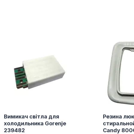
Вимикач світла для
Резина люк
холодильника Gorenje
стирально
239482
Candy 800