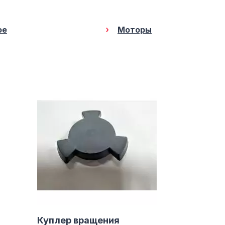
ое
Моторы
Куплер вращения