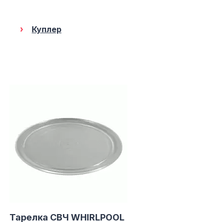
СБ. с 10-00 до 18-00
(098) 672 76 42
(063) 722 37 14
Куплер
(044) 223 32 81
КАРТА
М. ХАРЬКОВСКАЯ - ВТ-СБ,
С 10-00 ДО 18-00
(067) 385 27 70
(063) 527 27 00
(044) 332 76 42
КАРТА
Тарелка СВЧ WHIRLPOOL