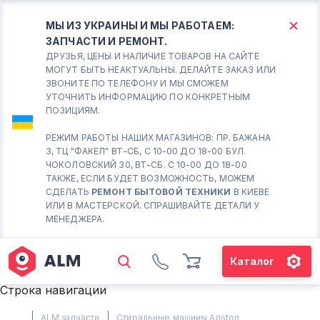
МЫ ИЗ УКРАИНЫ И МЫ РАБОТАЕМ:
ЗАПЧАСТИ И РЕМОНТ.
КИЕВ
БОРИСПОЛЬ
ДРУЗЬЯ, ЦЕНЫ И НАЛИЧИЕ ТОВАРОВ НА САЙТЕ
МОГУТ БЫТЬ НЕАКТУАЛЬНЫ. ДЕЛАЙТЕ ЗАКАЗ ИЛИ
ЗВОНИТЕ ПО ТЕЛЕФОНУ И МЫ СМОЖЕМ
Вт.- Сб.
УТОЧНИТЬ ИНФОРМАЦИЮ ПО КОНКРЕТНЫМ
ПОЗИЦИЯМ.
10:00 - 18:00
Вс-Пн. Выходной
РЕЖИМ РАБОТЫ НАШИХ МАГАЗИНОВ: ПР. БАЖАНА
3, ТЦ "ФАКЕЛ" ВТ-СБ, С 10-00 ДО 18-00 БУЛ.
Соломенский район - ВТ-
ЧОКОЛОВСКИЙ 30, ВТ-СБ. С 10-00 ДО 18-00
СБ. с 10-00 до 18-00
ТАКЖЕ, ЕСЛИ БУДЕТ ВОЗМОЖНОСТЬ, МОЖЕМ
СДЕЛАТЬ
РЕМОНТ БЫТОВОЙ ТЕХНИКИ
В КИЕВЕ
(098) 672 76 42
ИЛИ В МАСТЕРСКОЙ. СПРАШИВАЙТЕ ДЕТАЛИ У
(063) 722 37 14
МЕНЕДЖЕРА.
(044) 223 32 81
КАРТА
Каталог
М. ХАРЬКОВСКАЯ - ВТ-СБ, С
Строка навигации
10-00 ДО 18-00
(067) 385 27 70
ALM запчасти
Стиральные машины Ariston