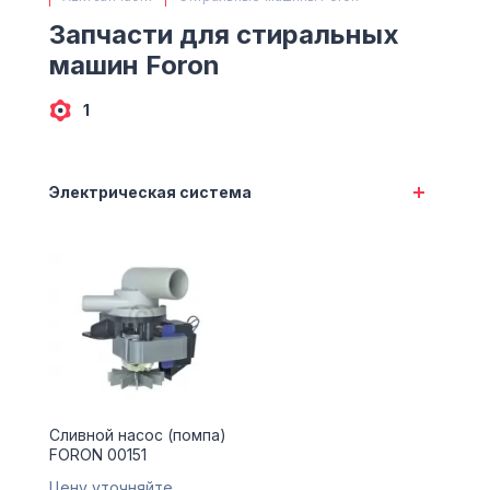
(063) 527 27 00
Запчасти для стиральных
(044) 332 76 42
машин Foron
КАРТА
1
Электрическая система
Сливной насос (помпа)
FORON 00151
Цену уточняйте