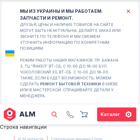
МЫ ИЗ УКРАИНЫ И МЫ РАБОТАЕМ:
ЗАПЧАСТИ И РЕМОНТ.
КИЕВ
БОРИСПОЛЬ
ДРУЗЬЯ, ЦЕНЫ И НАЛИЧИЕ ТОВАРОВ НА САЙТЕ
МОГУТ БЫТЬ НЕАКТУАЛЬНЫ. ДЕЛАЙТЕ ЗАКАЗ ИЛИ
ЗВОНИТЕ ПО ТЕЛЕФОНУ И МЫ СМОЖЕМ
Вт.- Сб.
УТОЧНИТЬ ИНФОРМАЦИЮ ПО КОНКРЕТНЫМ
ПОЗИЦИЯМ.
10:00 - 18:00
Вс-Пн. Выходной
РЕЖИМ РАБОТЫ НАШИХ МАГАЗИНОВ: ПР. БАЖАНА
3, ТЦ "ФАКЕЛ" ВТ-СБ, С 10-00 ДО 18-00 БУЛ.
Соломенский район - ВТ-
ЧОКОЛОВСКИЙ 30, ВТ-СБ. С 10-00 ДО 18-00
СБ. с 10-00 до 18-00
ТАКЖЕ, ЕСЛИ БУДЕТ ВОЗМОЖНОСТЬ, МОЖЕМ
СДЕЛАТЬ
РЕМОНТ БЫТОВОЙ ТЕХНИКИ
В КИЕВЕ
(098) 672 76 42
ИЛИ В МАСТЕРСКОЙ. СПРАШИВАЙТЕ ДЕТАЛИ У
(063) 722 37 14
МЕНЕДЖЕРА.
(044) 223 32 81
КАРТА
Каталог
М. ХАРЬКОВСКАЯ - ВТ-СБ, С
Строка навигации
10-00 ДО 18-00
(067) 385 27 70
ALM запчасти
Стиральные машины Foron